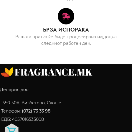
БРЗА ИСПОРАКА
Вашата пратка ќе биде процесирана најдоцна
следниот работен ден.
Денерис доо
1550-50A, Визбегово, Скопје
Телефон:
(072) 73 33 98
ЕДБ: 4057016535008