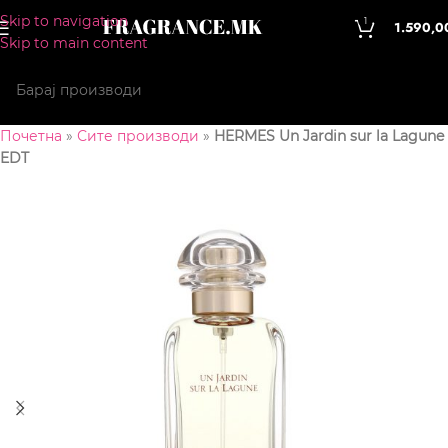
Skip to navigation
1
1.590,0
Skip to main content
Почетна
»
Сите производи
»
HERMES Un Jardin sur la Lagune
EDT