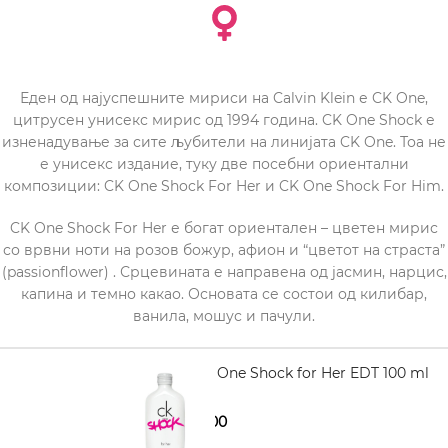
Еден од најуспешните мириси на Calvin Klein е CK One,
цитрусен унисекс мирис од 1994 година. CK One Shock е
изненадување за сите љубители на линијата CK One. Тоа не
е унисекс издание, туку две посебни ориентални
композиции: CK One Shock For Her и CK One Shock For Him.
CK One Shock For Her е богат ориентален – цветен мирис
со врвни ноти на розов божур, афион и “цветот на страста”
(passionflower) . Срцевината е направена од јасмин, нарцис,
капина и темно какао. Основата се состои од килибар,
ванила, мошус и пачули.
CALVIN KLEIN One Shock for Her EDT 100 ml
1.560,00
1.950,00