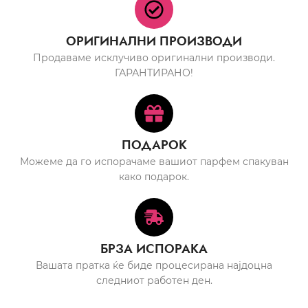
ОРИГИНАЛНИ ПРОИЗВОДИ
Продаваме исклучиво оригинални производи.
ГАРАНТИРАНО!
ПОДАРОК
Можеме да го испорачаме вашиот парфем спакуван
како подарок.
БРЗА ИСПОРАКА
Вашата пратка ќе биде процесирана најдоцна
следниот работен ден.