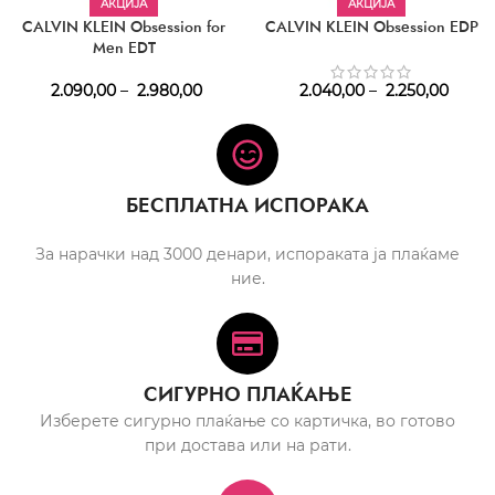
АКЦИЈА
АКЦИЈА
CALVIN KLEIN Obsession for
CALVIN KLEIN Obsession EDP
Men EDT
2.090,00
–
2.980,00
2.040,00
–
2.250,00
БЕСПЛАТНА ИСПОРАКА
За нарачки над 3000 денари, испораката ја плаќаме
ние.
СИГУРНО ПЛАЌАЊЕ
Изберете сигурно плаќање со картичка, во готово
при достава или на рати.