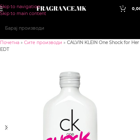
Skip to navigation
0
0,0
Skip to main content
Почетна
»
Сите производи
»
CALVIN KLEIN One Shock for Her
EDT