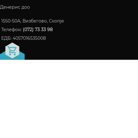
Денерис доо
1550-50A, Визбегово, Скопје
Телефон:
(072) 73 33 98
ЕДБ: 4057016535008
FRAGRANCE БЛОГ
ПАРФЕМИ КОИ СТАНАА ИНТЕРНЕТ ХИТ ВО 2024
06/10/2024
Нема коментари
СЕ ШТО ТРЕБА ДА ЗНАЕТЕ ЗА LATTAFA НА ЕДНО
МЕСТО