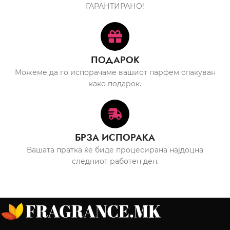
ГАРАНТИРАНО!
ПОДАРОК
Можеме да го испорачаме вашиот парфем спакуван
како подарок.
БРЗА ИСПОРАКА
Вашата пратка ќе биде процесирана најдоцна
следниот работен ден.