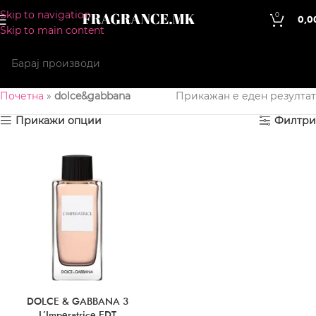
Skip to navigation
0
0,0
Skip to main content
Почетна
»
dolce&gabbana
Прикажан е еден резултат
Прикажи опции
Филтри
DOLCE & GABBANA 3
L’Imperatrice EDT