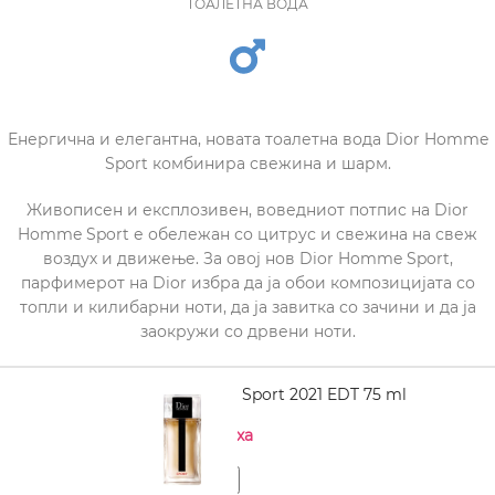
ТОАЛЕТНА ВОДА
Енергична и елегантна, новата тоалетна вода Dior Homme
Sport комбинира свежина и шарм.
Живописен и експлозивен, воведниот потпис на Dior
Homme Sport е обележан со цитрус и свежина на свеж
воздух и движење. За овој нов Dior Homme Sport,
парфимерот на Dior избра да ја обои композицијата со
топли и килибарни ноти, да ја завитка со зачини и да ја
заокружи со дрвени ноти.
DIOR Homme Sport 2021 EDT 75 ml
Нема на залиха