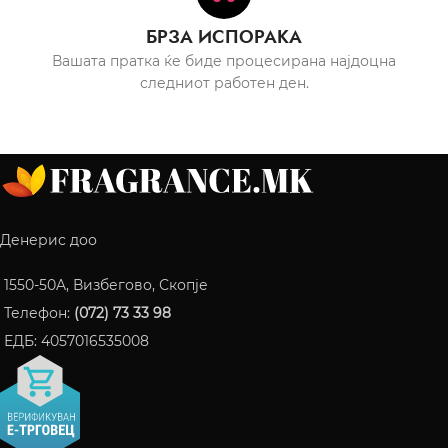
БРЗА ИСПОРАКА
Вашата пратка ќе биде процесирана најдоцна
следниот работен ден.
Денерис доо
1550-50A, Визбегово, Скопје
Телефон:
(072) 73 33 98
ЕДБ: 4057016535008