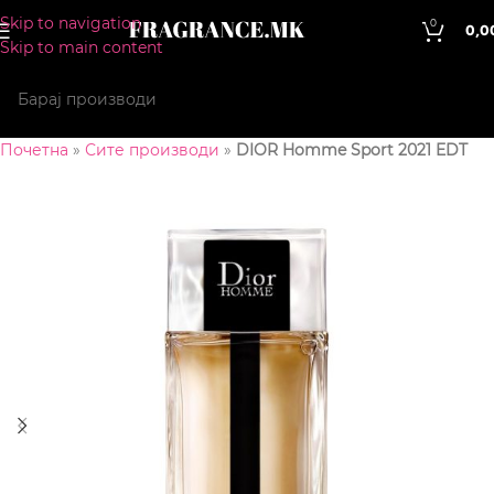
Skip to navigation
0
0,0
Skip to main content
Почетна
»
Сите производи
»
DIOR Homme Sport 2021 EDT