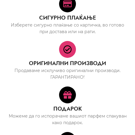
СИГУРНО ПЛАЌАЊЕ
Изберете сигурно плаќање со картичка, во готово
при достава или на рати.
ОРИГИНАЛНИ ПРОИЗВОДИ
Продаваме исклучиво оригинални производи.
ГАРАНТИРАНО!
ПОДАРОК
Можеме да го испорачаме вашиот парфем спакуван
како подарок.