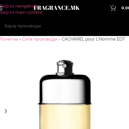
Skip to navigation
0
0,0
Skip to main content
Почетна
»
Сите производи
»
CACHAREL pour L’Homme EDT