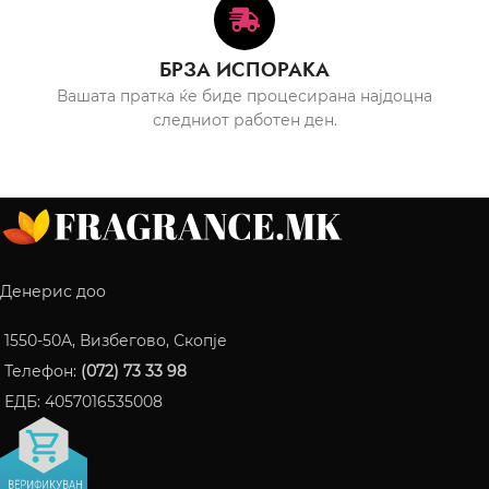
БРЗА ИСПОРАКА
Вашата пратка ќе биде процесирана најдоцна
следниот работен ден.
Денерис доо
1550-50A, Визбегово, Скопје
Телефон:
(072) 73 33 98
ЕДБ: 4057016535008