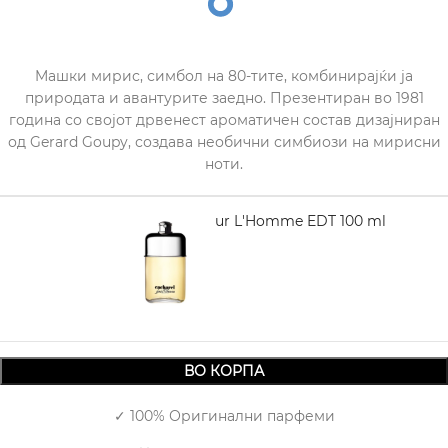
Mашки мирис, симбол на 80-тите, комбинирајќи ја
природата и авантурите заедно. Презентиран во 1981
година со својот дрвенест ароматичен состав дизајниран
од Gerard Goupy, создава необични симбиози на мирисни
ноти.
CACHAREL pour L'Homme EDT 100 ml
3.390,00
ВО КОРПА
✓ 100% Оригинални парфеми