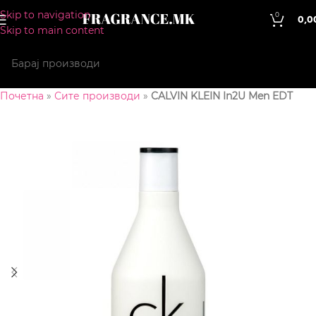
Skip to navigation
0
0,0
Skip to main content
Почетна
»
Сите производи
»
CALVIN KLEIN In2U Men EDT