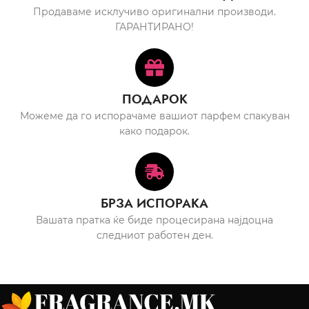
Продаваме исклучиво оригинални производи.
ГАРАНТИРАНО!
ПОДАРОК
Можеме да го испорачаме вашиот парфем спакуван
како подарок.
БРЗА ИСПОРАКА
Вашата пратка ќе биде процесирана најдоцна
следниот работен ден.