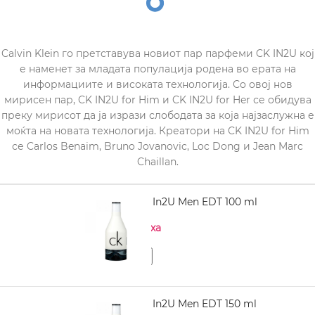
Calvin Klein го претставува новиот пар парфеми CK IN2U кој
е наменет за младата популација родена во ерата на
информациите и високата технологија. Со овој нов
мирисен пар, CK IN2U for Him и CK IN2U for Her се обидува
преку мирисот да ја изрази слободата за која најзаслужна е
моќта на новата технологија. Креатори на CK IN2U for Him
се Carlos Benaim, Bruno Jovanovic, Loc Dong и Jean Marc
Chaillan.
CALVIN KLEIN In2U Men EDT 100 ml
Нема на залиха
CALVIN KLEIN In2U Men EDT 150 ml