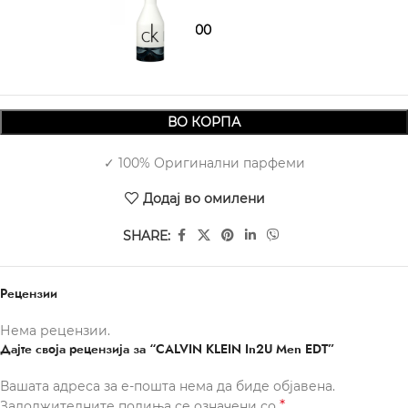
2.030,00
2.500,00
ВО КОРПА
✓ 100% Оригинални парфеми
Додај во омилени
SHARE:
Рецензии
Нема рецензии.
Дајте своја рецензија за “CALVIN KLEIN In2U Men EDT”
Вашата адреса за е-пошта нема да биде објавена.
*
Задолжителните полиња се означени со