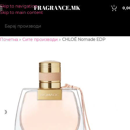
Skip to navigation
0
0,0
Skip to main content
Почетна
»
Сите производи
»
CHLOÉ Nomade EDP