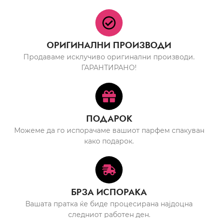
ОРИГИНАЛНИ ПРОИЗВОДИ
Продаваме исклучиво оригинални производи.
ГАРАНТИРАНО!
ПОДАРОК
Можеме да го испорачаме вашиот парфем спакуван
како подарок.
БРЗА ИСПОРАКА
Вашата пратка ќе биде процесирана најдоцна
следниот работен ден.