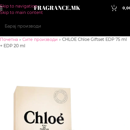
Skip to navigation
0
0,0
Skip to main content
Почетна
»
Сите производи
»
CHLOE Chloe Giftset EDP 75 ml
+ EDP 20 ml