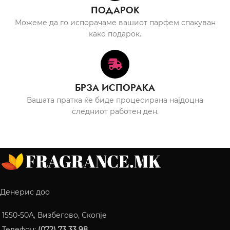
ПОДАРОК
Можеме да го испорачаме вашиот парфем спакуван
како подарок.
БРЗА ИСПОРАКА
Вашата пратка ќе биде процесирана најдоцна
следниот работен ден.
Денерис доо
1550-50A, Визбегово, Скопје
Телефон:
(072) 73 33 98