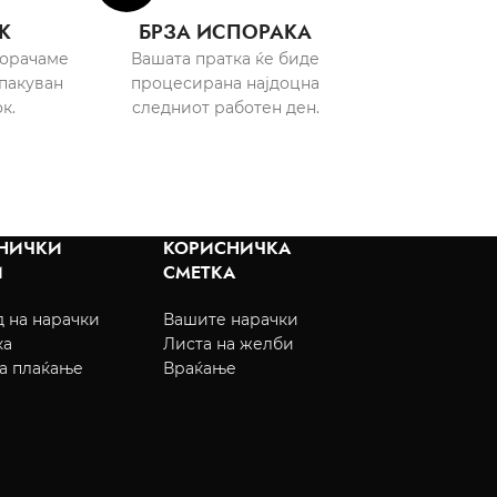
К
БРЗА ИСПОРАКА
порачаме
Вашата пратка ќе биде
пакуван
процесирана најдоцна
к.
следниот работен ден.
НИЧКИ
КОРИСНИЧКА
И
СМЕТКА
 на нарачки
Вашите нарачки
ка
Листа на желби
а плаќање
Враќање