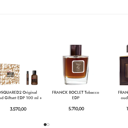
DSQUARED2 Original
FRANCK BOCLET Tobacco
FRAN
d Giftset EDP 100 ml +
EDP
oud
EDP 10 ml
5.710,00
1
3.570,00