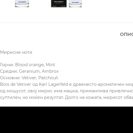
ОПИ
Мирисни ноти
Горни: Blood orange, Mint
Средни: Geranium, Ambrox
Основни: Vetiver, Patchouli
Bois de Vetiver од Karl Lagerfeld е дрвенесто-ароматичен 
од мошусот, овој мирис има машка, примамлива привлечност
суптилен, но моќен резултат. Долго на кожата, мирисот обв