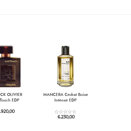
CK OLIVIER
MANCERA Cedrat Boise
PACO RABANNE
Touch EDP
Intense EDP
EDT
.920,00
4.270,00
–
6
6.230,00