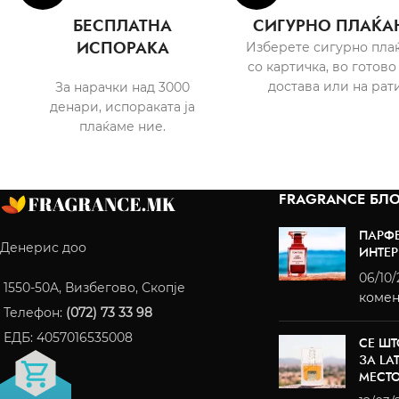
БЕСПЛАТНА
СИГУРНО ПЛАЌА
ИСПОРАКА
Изберете сигурно пла
со картичка, во готово
достава или на рати
За нарачки над 3000
денари, испораката ја
плаќаме ние.
FRAGRANCE БЛО
ПАРФ
Денерис доо
ИНТЕР
06/10
1550-50A, Визбегово, Скопје
комен
Телефон:
(072) 73 33 98
ЕДБ: 4057016535008
СЕ ШТ
ЗА LA
МЕСТ