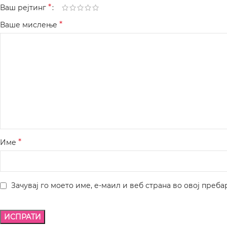
*
Ваш рејтинг
*
Ваше мислење
*
Име
Зачувај го моето име, е-маил и веб страна во овој преба