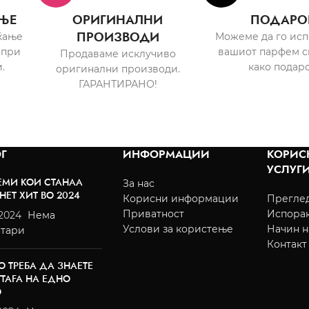
ЊЕ
ОРИГИНАЛНИ
ПОДАРО
ПРОИЗВОДИ
ќање
Можеме да го ис
 при
вашиот парфем с
Продаваме исклучиво
.
како подаро
оригинални производи.
ГАРАНТИРАНО!
Г
ИНФОРМАЦИИ
КОРИС
УСЛУГ
ЕМИ КОИ СТАНАА
За нас
НЕТ ХИТ ВО 2024
Корисни информации
Преглед
Приватност
Испора
/2024
Нема
Услови за користење
Начин н
тари
Контакт
О ТРЕБА ДА ЗНАЕТЕ
TTAFA НА ЕДНО
О