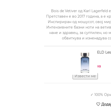
Bois de Vetiver од Karl Lagerfe
Претставен е во 2017 година, а е 
Инспириран од мошусот, овој ми
Интензивните базни ноти на ветив
нане и здравец, за суптилен, но 
обвиткува и изненадува с
KARL LAGERFELD Les P
ml
Нема на залиха
✓ 100% Ор
Дода