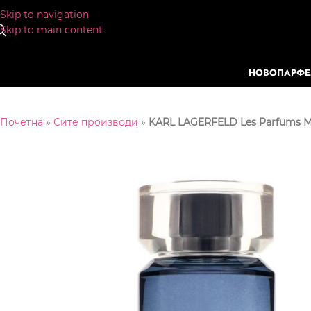
Skip to navigation
Skip to main content
НОВО
ПАРФ
Почетна
»
Сите производи
»
KARL LAGERFELD Les Parfums Mat