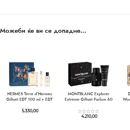
Можеби ќе ви се допадне…
HERMES Terre d’Hermes
MONTBLANC Explorer
Giftset EDT 100 ml + EDT
Extreme Giftset Parfum 60
Woo
15 ml + AS 40 ml
ml + SG 100 ml
5.330,00
4.210,00