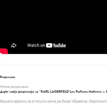
Рецензии
Нема рецензии.
Дајте своја рецензија за “KARL LAGERFELD Les Parfums Matieres – B
Вашата адреса за е-пошта нема да биде објавена.
Задолжит