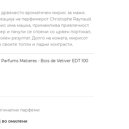
ld е дрвенесто-ароматичен мирис за мажи.
креација на парфимерот Christophe Raynaud.
рис има машка, примамлива привлечност.
ер и пачули се споени со црвен портокал,
моќен резултат. Долго на кожата, мирисот
о своите топли и ладни контрасти.
arfums Matieres - Bois de Vetiver EDT 100
игинални парфеми
ј во омилени