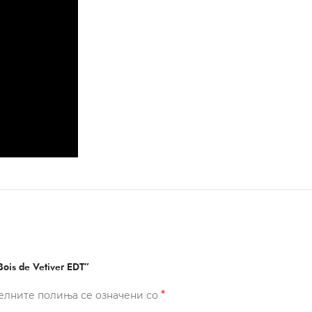
ois de Vetiver EDT”
*
елните полиња се означени со