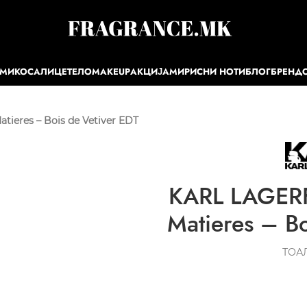
ЕМИ
КОСА
ЛИЦЕ
ТЕЛО
MAKEUP
АКЦИЈА
МИРИСНИ НОТИ
БЛОГ
БРЕНД
ieres – Bois de Vetiver EDT
KARL LAGERF
Matieres – Bo
ТОА