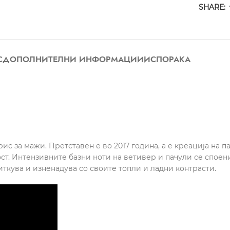
SHARE:
С
ДОПОЛНИТЕЛНИ ИНФОРМАЦИИ
ИСПОРАКА
мирис за мажи. Претставен е во 2017 година, а е креација н
. Интензивните базни ноти на ветивер и пачули се споени 
иткува и изненадува со своите топли и ладни контрасти.