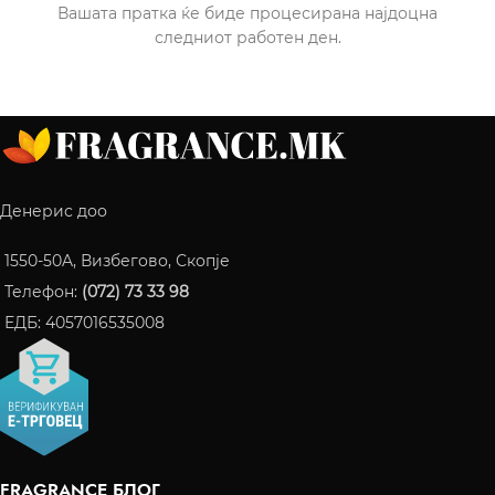
Вашата пратка ќе биде процесирана најдоцна
следниот работен ден.
Денерис доо
1550-50A, Визбегово, Скопје
Телефон:
(072) 73 33 98
ЕДБ: 4057016535008
FRAGRANCE БЛОГ