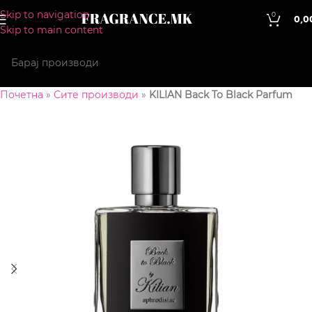
Skip to navigation
0
0,0
Skip to main content
Почетна
»
Сите производи
»
KILIAN Back To Black Parfum