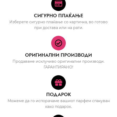
СИГУРНО ПЛАЌАЊЕ
Изберете сигурно плаќање со картичка, во готово
при достава или на рати.
ОРИГИНАЛНИ ПРОИЗВОДИ
Продаваме исклучиво оригинални производи.
ГАРАНТИРАНО!
ПОДАРОК
Можеме да го испорачаме вашиот парфем спакуван
како подарок.