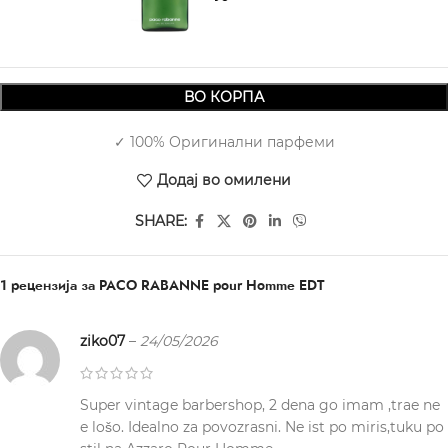
ВО КОРПА
✓ 100% Оригинални парфеми
Додај во омилени
SHARE:
1 рецензија за
PACO RABANNE pour Homme EDT
ziko07
–
24/05/2026
Super vintage barbershop, 2 dena go imam ,trae ne
e lošo. Idealno za povozrasni. Ne ist po miris,tuku po