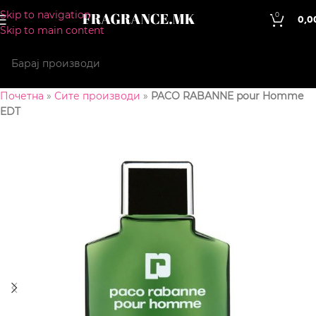
Skip to navigation
0
0,0
Skip to main content
Почетна
»
Сите производи
»
PACO RABANNE pour Homme
EDT