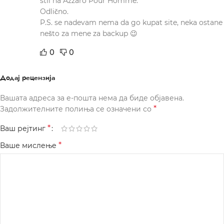
stil na Azzaro Pour Homme.
Odlično.
P.S. se nadevam nema da go kupat site, neka ostane
nešto za mene za backup 😉
0
0
Додај рецензија
Вашата адреса за е-пошта нема да биде објавена.
*
Задолжителните полиња се означени со
*
Ваш рејтинг
*
Ваше мислење