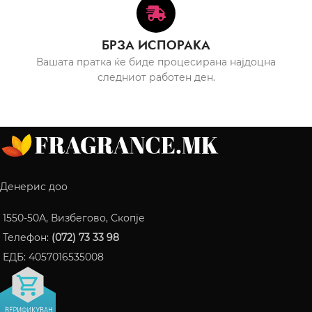
БРЗА ИСПОРАКА
Вашата пратка ќе биде процесирана најдоцна
следниот работен ден.
Денерис доо
1550-50A, Визбегово, Скопје
Телефон:
(072) 73 33 98
ЕДБ: 4057016535008