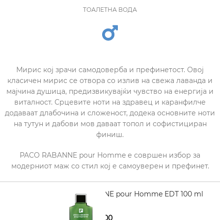
ТОАЛЕТНА ВОДА
Мирис кој зрачи самодоверба и префинетост. Овој
класичен мирис се отвора со излив на свежа лаванда и
мајчина душица, предизвикувајќи чувство на енергија и
виталност. Срцевите ноти на здравец и каранфилче
додаваат длабочина и сложеност, додека основните ноти
на тутун и дабови мов даваат топол и софистициран
финиш.
PACO RABANNE pour Homme е совршен избор за
модерниот маж со стил кој е самоуверен и префинет.
PACO RABANNE pour Homme EDT 100 ml
2.380,00
3.130,00