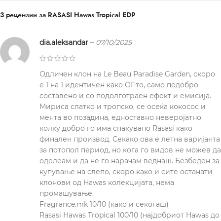
3 рецензии за
RASASI Hawas Tropical EDP
dia.aleksandar
–
07/10/2025
Одличен клон на Le Beau Paradise Garden, скоро
е 1 на 1 идентичен како ОГ-то, само подобро
составено и со подолготраен ефект и емисија.
Мириса слатко и тропско, се осеќа кокосос и
мента во позадина, едноставно неверојатно
колку добро го има спакувано Rasasi како
финален производ. Секако ова е летна варијанта
за потопол период, но кога го видов не можев да
одолеам и да не го нарачам веднаш. Безбеден за
купување на слепо, скоро како и сите останати
клонови од Hawas колекцијата, нема
промашување.
Fragrance.mk 10/10 (како и секогаш)
Rasasi Hawas Tropical 100/10 (најдобриот Hawas до