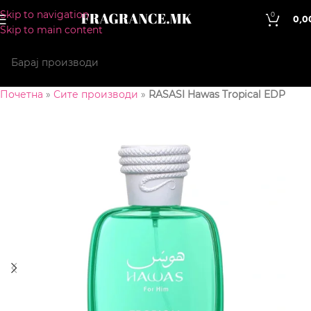
Skip to navigation
0
0,0
Skip to main content
Почетна
»
Сите производи
»
RASASI Hawas Tropical EDP