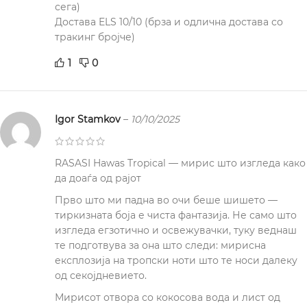
сега)
Достава ELS 10/10 (брза и одлична достава со
тракинг бројче)
1
0
Igor Stamkov
–
10/10/2025
RASASI Hawas Tropical — мирис што изгледа како
да доаѓа од рајот
Прво што ми падна во очи беше шишето —
тиркизната боја е чиста фантазија. Не само што
изгледа егзотично и освежувачки, туку веднаш
те подготвува за она што следи: мирисна
експлозија на тропски ноти што те носи далеку
од секојдневието.
Мирисот отвора со кокосова вода и лист од