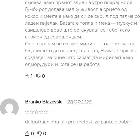
смоква, како првиот здив на утро покрај море.
Ѓумбирот додава малку живост, а срцето од
кокос и мента е како да си се скрил под палма со
ладен пијалак. Базата е топла и мека — мускус и
сандалово дрво што остануваат со тебе, како
спомен од совршен ден.
Овој парфем не е само мирис — тоа е искуство.
Од шишето до последната нота, Hawas Tropical е
создаден за оние што сакаат да мирисаат како
одмор, дури и кога се на работа.
1
0
Branko Blazevski
–
28/07/2026
dolgotraen. mu fali prefinetost. za parite e dobar.
0
0