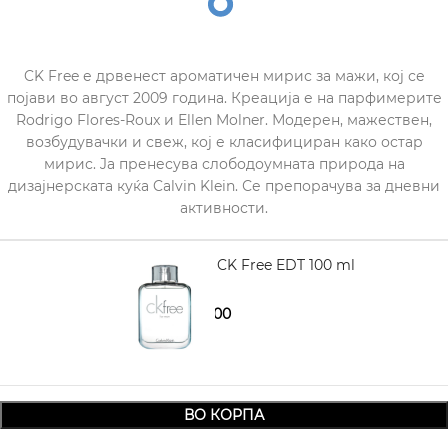
CK Free е дрвенест ароматичен мирис за мажи, кој се
појави во август 2009 година. Креација е на парфимерите
Rodrigo Flores-Roux и Ellen Molner. Модерен, мажествен,
возбудувачки и свеж, кој е класифициран како остар
мирис. Jа пренесува слободоумната природа на
дизајнерската куќа Calvin Klein. Се препорачува за дневни
активности.
CALVIN KLEIN CK Free EDT 100 ml
1.860,00
2.640,00
ВО КОРПА