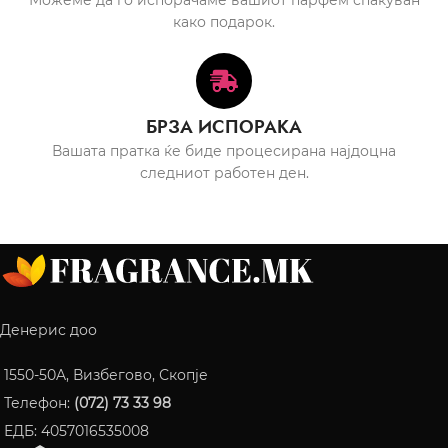
како подарок.
БРЗА ИСПОРАКА
Вашата пратка ќе биде процесирана најдоцна
следниот работен ден.
Денерис доо
1550-50A, Визбегово, Скопје
Телефон:
(072) 73 33 98
ЕДБ: 4057016535008