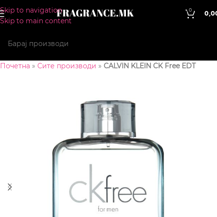
Skip to navigation
0
0,0
Skip to main content
Почетна
»
Сите производи
»
CALVIN KLEIN CK Free EDT