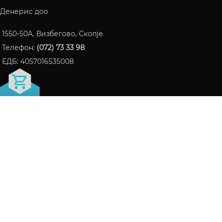
Денерис доо
1550-50A, Визбегово, Скопје
Телефон:
(072) 73 33 98
ЕДБ: 4057016535008
FRAGRANCE БЛОГ
ПАРФЕМИ КОИ СТАНАА ИНТЕРНЕТ ХИТ ВО 2024
06/10/2024
Нема коментари
СЕ ШТО ТРЕБА ДА ЗНАЕТЕ ЗА LATTAFA НА ЕДНО
МЕСТО