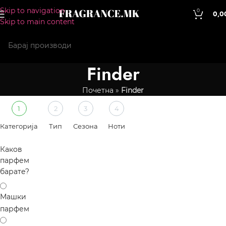
Skip to navigation
0
0,0
Skip to main content
Finder
Почетна
»
Finder
1
2
3
4
Категорија
Тип
Сезона
Ноти
Каков
парфем
барате?
Машки
парфем