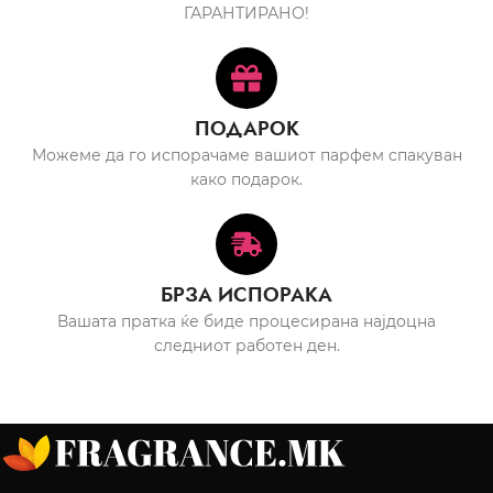
ГАРАНТИРАНО!
ПОДАРОК
Можеме да го испорачаме вашиот парфем спакуван
како подарок.
БРЗА ИСПОРАКА
Вашата пратка ќе биде процесирана најдоцна
следниот работен ден.