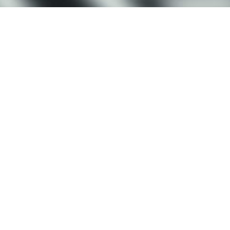
БЕСПЛАТНА ИСПОРАКА
За нарачки над 3000 денари, испораката ја плаќаме
ние.
СИГУРНО ПЛАЌАЊЕ
Изберете сигурно плаќање со картичка, во готово