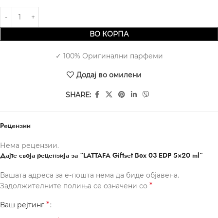
ВО КОРПА
✓ 100% Оригинални парфеми
Додај во омилени
SHARE:
Рецензии
Нема рецензии.
Дајте своја рецензија за “LATTAFA Giftset Box 03 EDP 5×20 ml”
Вашата адреса за е-пошта нема да биде објавена.
*
Задолжителните полиња се означени со
*
Ваш рејтинг