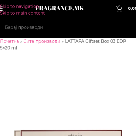
Skip to navigation
0
0,0
Skip to main content
Почетна
»
Сите производи
»
LATTAFA Giftset Box 03 EDP
5×20 ml