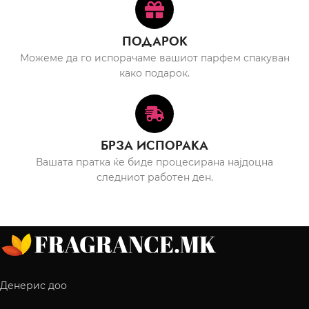
ПОДАРОК
Можеме да го испорачаме вашиот парфем спакуван
како подарок.
БРЗА ИСПОРАКА
Вашата пратка ќе биде процесирана најдоцна
следниот работен ден.
Денерис доо