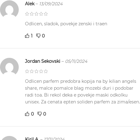
Alek
–
13/09/2024
Odlicen, sladok, povekje zenski i traen
1
0
Jordan Sekovski
–
05/11/2024
Odlicen parfem predobra kopija na by kilian angels
share, malce pomalce blag mozebi duri i podobar
radi toa. Bi rekol deka e povekje maski odkolku
unisex. Za cenata epten soliden parfem za zima/esen.
0
0
Kiril A.
–
17/11/2024