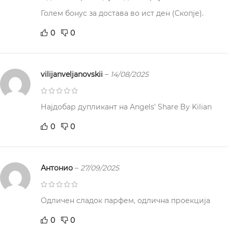
Голем бонус за достава во ист ден (Скопје).
0
0
vilijanveljanovskii
–
14/08/2025
Најдобар дупликант на Angels’ Share By Kilian
0
0
Антонио
–
27/09/2025
Одличен сладок парфем, одлична проекција
0
0