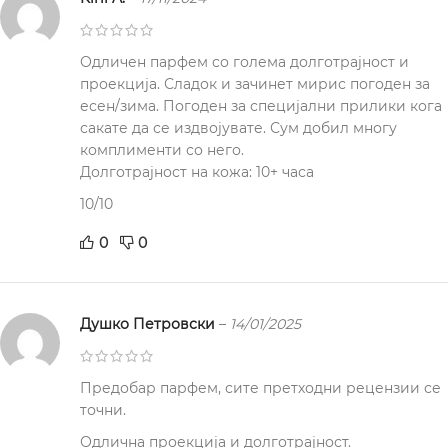
Одличен парфем со голема долготрајност и
проекција. Сладок и зачинет мирис погоден за
есен/зима. Погоден за специјални прилики кога
сакате да се издвојувате. Сум добил многу
комплименти со него.
Долготрајност на кожа: 10+ часа
10/10
0
0
Душко Петровски
–
14/01/2025
Предобар парфем, сите претходни рецензии се
точни.
Одлична проекција и долготрајност.