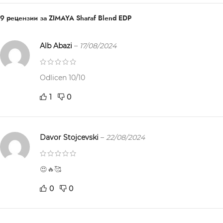
9 рецензии за
ZIMAYA Sharaf Blend EDP
Alb Abazi
–
17/08/2024
Odlicen 10/10
1
0
Davor Stojcevski
–
22/08/2024
😍🔥🥰
0
0