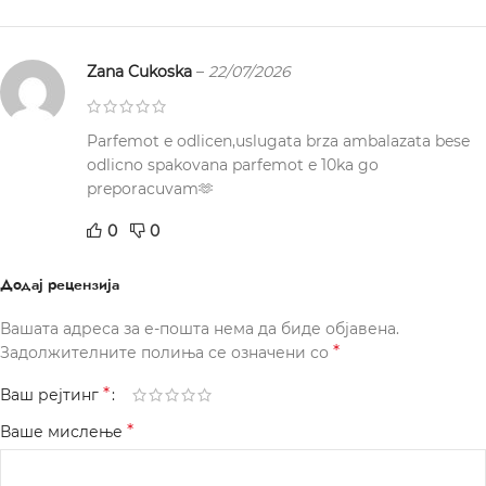
Zana Cukoska
–
22/07/2026
Parfemot e odlicen,uslugata brza ambalazata bese
odlicno spakovana parfemot e 10ka go
preporacuvam🫶
0
0
Додај рецензија
Вашата адреса за е-пошта нема да биде објавена.
*
Задолжителните полиња се означени со
*
Ваш рејтинг
*
Ваше мислење