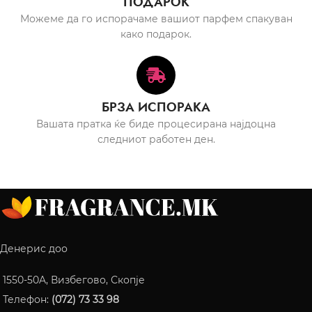
ПОДАРОК
Можеме да го испорачаме вашиот парфем спакуван
како подарок.
БРЗА ИСПОРАКА
Вашата пратка ќе биде процесирана најдоцна
следниот работен ден.
Денерис доо
1550-50A, Визбегово, Скопје
Телефон:
(072) 73 33 98