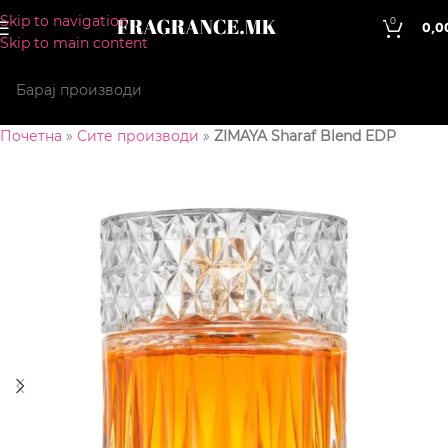
Skip to navigation
0
0,0
Skip to main content
Почетна
»
Сите производи
»
ZIMAYA Sharaf Blend EDP