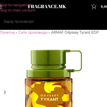
Skip to navigation
0
0,0
Skip to main content
Почетна
»
Сите производи
»
ARMAF Odyssey Tyrant EDP