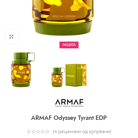
CLICK TO ENLARGE
АКЦИЈА
ARMAF Odyssey Tyrant EDP
(
4
рецензии од купувачи)