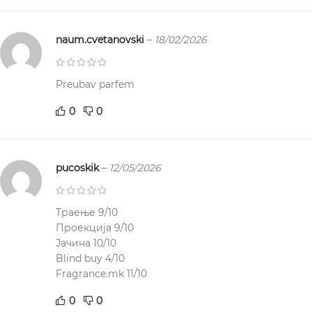
naum.cvetanovski
–
18/02/2026
Preubav parfem
0
0
pucoskik
–
12/05/2026
Траење 9/10
Проекција 9/10
Јачина 10/10
Blind buy 4/10
Fragrance.mk 11/10
0
0