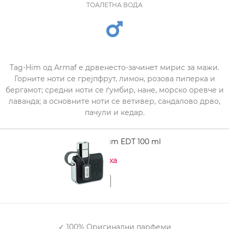
ТОАЛЕТНА ВОДА
Tag-Him од Armaf е дрвенесто-зачинет мирис за мажи.
Горните ноти се грејпфрут, лимон, розова пиперка и
бергамот; средни ноти се ѓумбир, нане, морско оревче и
лаванда; а основните ноти се ветивер, сандалово дрво,
пачули и кедар.
ARMAF Tag-Him EDT 100 ml
Нема на залиха
✓ 100% Оригинални парфеми