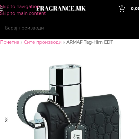
Skip to navigation
0
0,0
Skip to main content
Почетна
»
Сите производи
»
ARMAF Tag-Him EDT