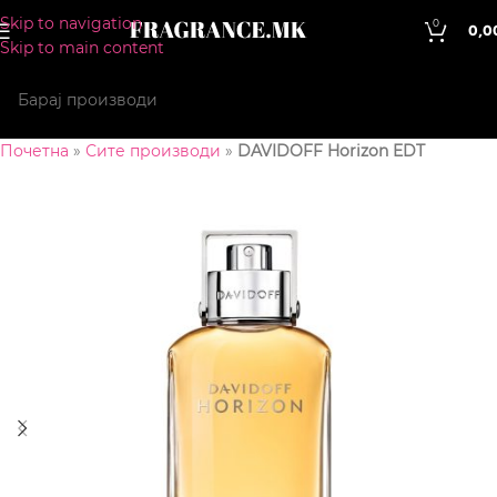
Skip to navigation
0
0,0
Skip to main content
Почетна
»
Сите производи
»
DAVIDOFF Horizon EDT