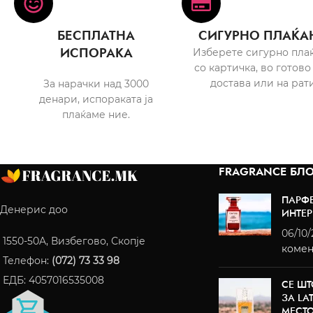
БЕСПЛАТНА
СИГУРНО ПЛАЌА
ИСПОРАКА
Изберете сигурно пла
со картичка, во готово
достава или на рати
За нарачки над 3000
денари, испораката ја
плаќаме ние.
FRAGRANCE БЛО
ПАРФ
Денерис доо
ИНТЕР
06/10
1550-50A, Визбегово, Скопје
комен
Телефон:
(072) 73 33 98
ЕДБ: 4057016535008
СЕ ШТ
ЗА LA
МЕСТ