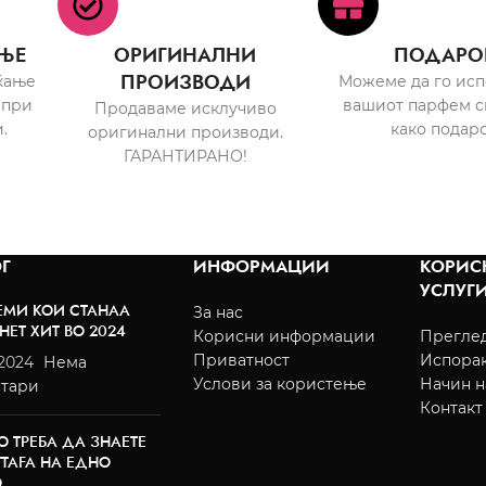
ЊЕ
ОРИГИНАЛНИ
ПОДАРО
ПРОИЗВОДИ
ќање
Можеме да го ис
 при
вашиот парфем с
Продаваме исклучиво
.
како подаро
оригинални производи.
ГАРАНТИРАНО!
Г
ИНФОРМАЦИИ
КОРИС
УСЛУГ
ЕМИ КОИ СТАНАА
За нас
НЕТ ХИТ ВО 2024
Корисни информации
Преглед
Приватност
Испора
/2024
Нема
Услови за користење
Начин н
тари
Контакт
О ТРЕБА ДА ЗНАЕТЕ
TTAFA НА ЕДНО
О