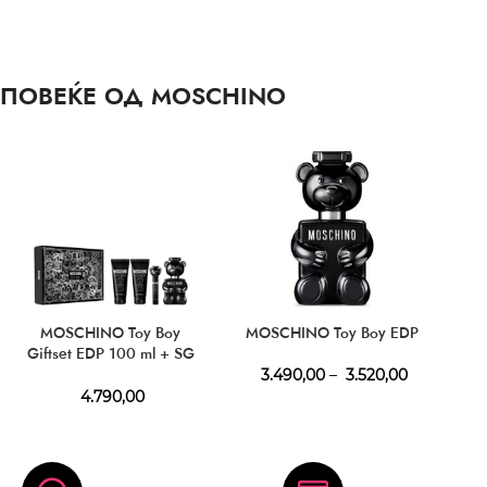
ПОВЕЌЕ ОД MOSCHINO
MOSCHINO Toy Boy
MOSCHINO Toy Boy EDP
Giftset EDP 100 ml + SG
100 ml + BL 100 ml + EDP
3.490,00
–
3.520,00
10 ml
4.790,00