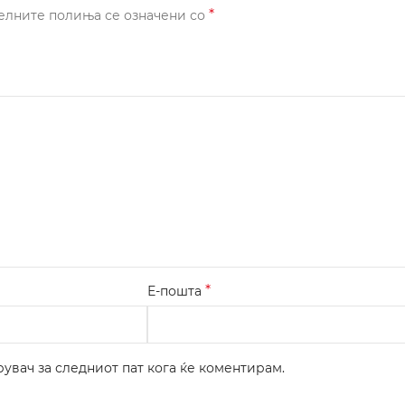
*
елните полиња се означени со
*
Е-пошта
рувач за следниот пат кога ќе коментирам.