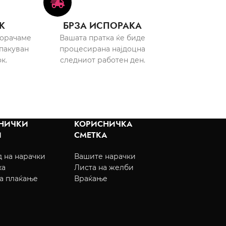
К
БРЗА ИСПОРАКА
порачаме
Вашата пратка ќе биде
пакуван
процесирана најдоцна
к.
следниот работен ден.
НИЧКИ
КОРИСНИЧКА
И
СМЕТКА
 на нарачки
Вашите нарачки
ка
Листа на желби
а плаќање
Враќање