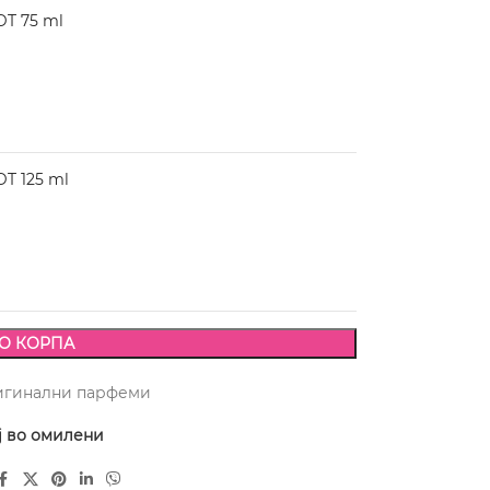
T 75 ml
T 125 ml
О КОРПА
игинални парфеми
ј во омилени