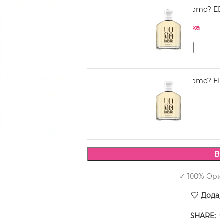
MOSCHINO Uomo? ED
Нема на залиха
MOSCHINO Uomo? ED
2.490,00
В
✓ 100% Ор
Дода
SHARE: