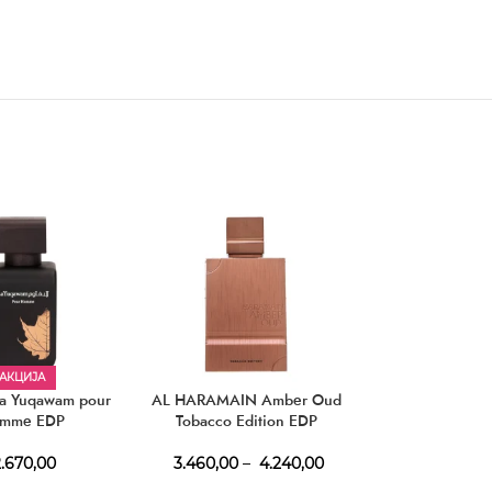
АКЦИЈА
АКЦИЈ
a Yuqawam pour
AL HARAMAIN Amber Oud
HERMES Un Jard
mme EDP
Tobacco Edition EDP
Lagune 
.670,00
3.460,00
–
4.240,00
3.490,00
–
4