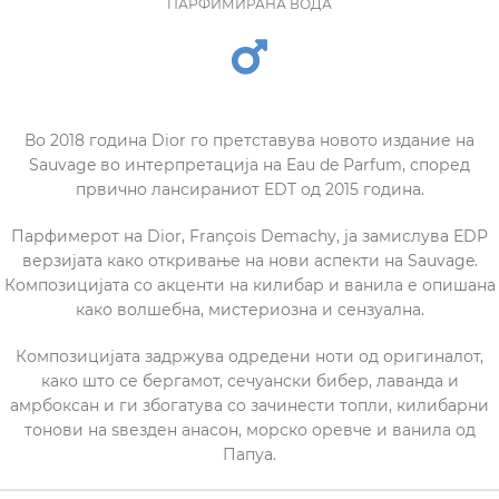
ПАРФИМИРАНА ВОДА
Во 2018 година Dior го претставува новото издание на
Sauvage во интерпретација на Eau de Parfum, според
првично лансираниот EDT од 2015 година.
Парфимерот на Dior, François Demachy, ја замислува EDP
верзијата како откривање на нови аспекти на Sauvage.
Композицијата со акценти на килибар и ванила е опишана
како волшебна, мистериозна и сензуална.
Композицијата задржува одредени ноти од оригиналот,
како што се бергамот, сечуански бибер, лаванда и
амрбоксан и ги збогатува со зачинести топли, килибарни
тонови на ѕвезден анасон, морско оревче и ванила од
Папуа.