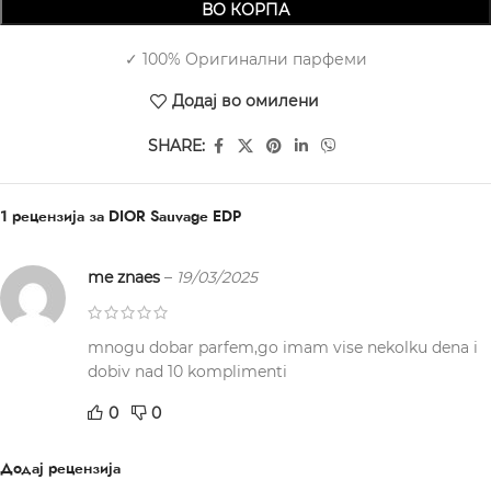
ВО КОРПА
✓ 100% Оригинални парфеми
Додај во омилени
SHARE:
1 рецензија за
DIOR Sauvage EDP
me znaes
–
19/03/2025
mnogu dobar parfem,go imam vise nekolku dena i
dobiv nad 10 komplimenti
0
0
Додај рецензија