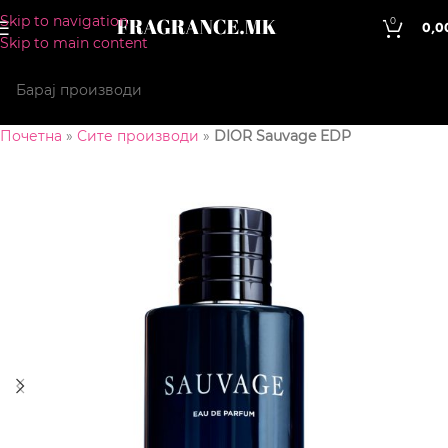
Skip to navigation
0
0,0
Skip to main content
Почетна
»
Сите производи
»
DIOR Sauvage EDP