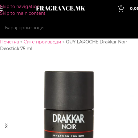
Skip to navigation
0
0,0
Skip to main content
Почетна
»
Сите производи
»
GUY LAROCHE Drakkar Noir
Deostick 75 ml