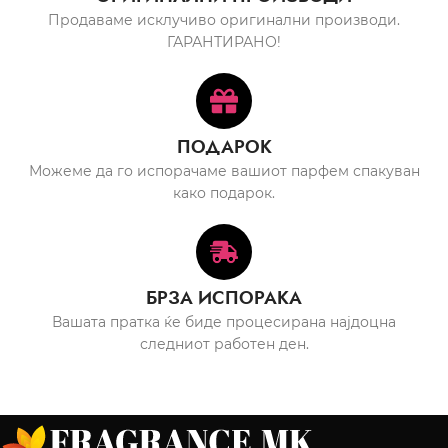
Продаваме исклучиво оригинални производи.
ГАРАНТИРАНО!
ПОДАРОК
Можеме да го испорачаме вашиот парфем спакуван
како подарок.
БРЗА ИСПОРАКА
Вашата пратка ќе биде процесирана најдоцна
следниот работен ден.