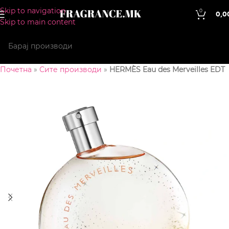
Skip to navigation
0
0,0
Skip to main content
Почетна
»
Сите производи
»
HERMÈS Eau des Merveilles EDT