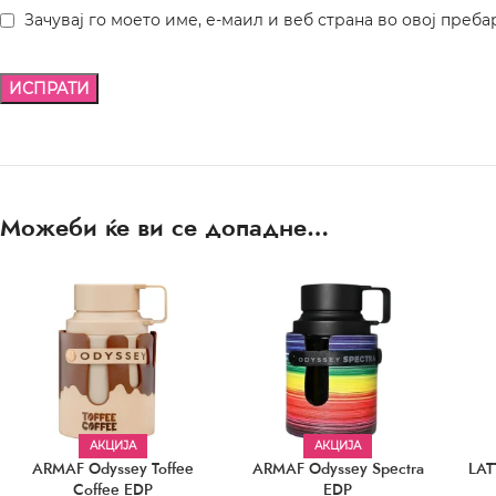
Зачувај го моето име, е-маил и веб страна во овој преба
Можеби ќе ви се допадне…
АКЦИЈА
АКЦИЈА
ARMAF Odyssey Toffee
ARMAF Odyssey Spectra
LAT
Coffee EDP
EDP