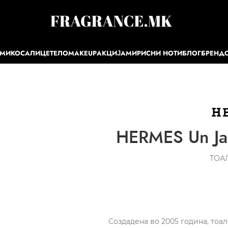
ЕМИ
КОСА
ЛИЦЕ
ТЕЛО
MAKEUP
АКЦИЈА
МИРИСНИ НОТИ
БЛОГ
БРЕНД
HERMES Un Jar
ТОА
Создадена во 2005 година, тоале