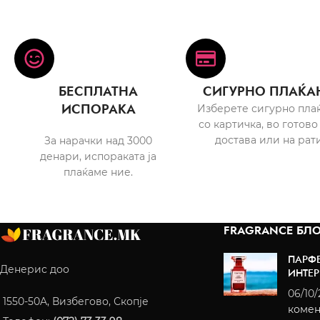
БЕСПЛАТНА
СИГУРНО ПЛАЌА
ИСПОРАКА
Изберете сигурно пла
со картичка, во готово
достава или на рати
За нарачки над 3000
денари, испораката ја
плаќаме ние.
FRAGRANCE БЛО
ПАРФ
Денерис доо
ИНТЕР
06/10
1550-50A, Визбегово, Скопје
комен