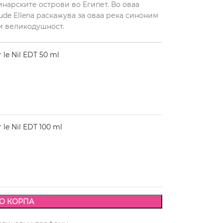
нарските острови во Египет. Во оваа
ude Ellena раскажува за оваа река синоним
и великодушност.
 le Nil EDT 50 ml
le Nil EDT 100 ml
О КОРПА