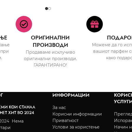
ЊЕ
ОРИГИНАЛНИ
ПОДАРО
ПРОИЗВОДИ
ќање
Можеме да го ис
 при
вашиот парфем с
Продаваме исклучиво
.
како подаро
оригинални производи.
ГАРАНТИРАНО!
Г
ИНФОРМАЦИИ
КОРИС
УСЛУГ
ЕМИ КОИ СТАНАА
За нас
НЕТ ХИТ ВО 2024
Корисни информации
Преглед
Приватност
Испора
/2024
Нема
Услови за користење
Начин н
тари