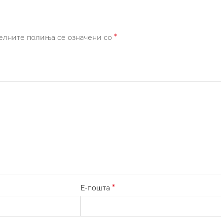
*
елните полиња се означени со
*
Е-пошта