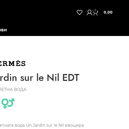
0
0,00
ОВИ
din sur le Nil EDT
ЛЕТНА ВОДА
тната вода Un Jardin sur le Nil евоцира