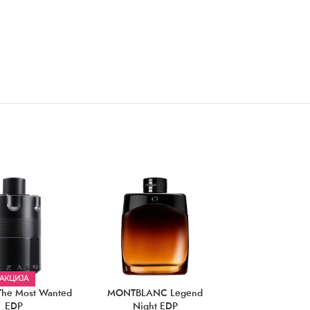
АКЦИЈА
he Most Wanted
MONTBLANC Legend
ANTONIO BAND
EDP
Night EDP
Icon E