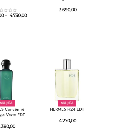
3.690,00
1.690,
00
–
4.730,00
АКЦИЈА
АКЦИЈА
S Concentre
HERMES H24 EDT
HERMES L’Om
ge Verte EDT
Merveilles
4.270,00
.380,00
5.180,00
–
6