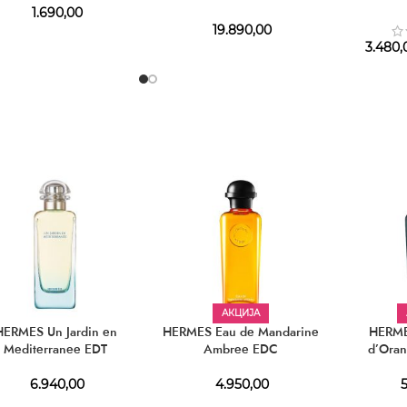
1.690,00
19.890,00
3.480,
АКЦИЈА
HERMES Un Jardin en
HERMES Eau de Mandarine
HERME
Mediterranee EDT
Ambree EDC
d’Oran
6.940,00
4.950,00
5