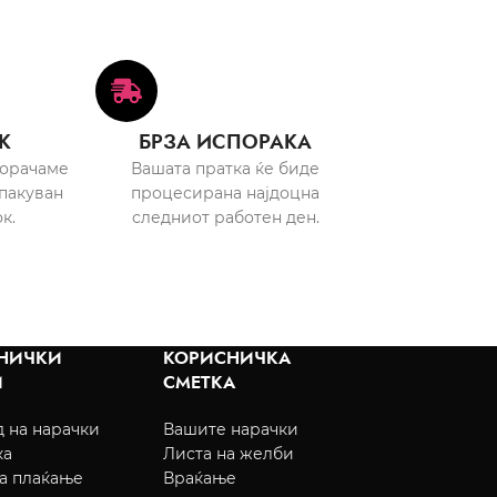
К
БРЗА ИСПОРАКА
порачаме
Вашата пратка ќе биде
пакуван
процесирана најдоцна
к.
следниот работен ден.
НИЧКИ
КОРИСНИЧКА
И
СМЕТКА
 на нарачки
Вашите нарачки
ка
Листа на желби
а плаќање
Враќање