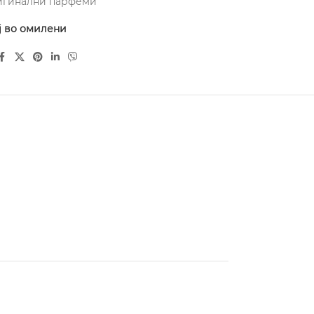
игинални парфеми
ј во омилени