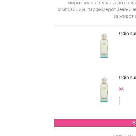
миризливо патување до гради
композиција, парфимерот Jean-Cla
за живот 
HERMES Un Jardin sur
4.990,00
HERMES Un Jardin sur 
Нема на залиха
В