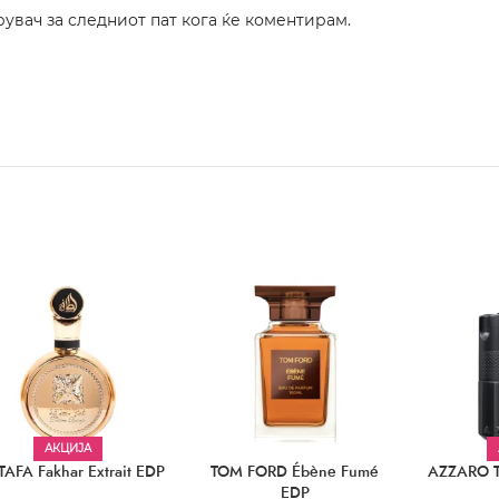
рувач за следниот пат кога ќе коментирам.
АКЦИЈА
TAFA Fakhar Extrait EDP
TOM FORD Ébène Fumé
AZZARO T
EDP