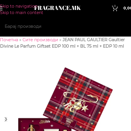
Skip to navigation
0
0,0
Skip to main content
Почетна
»
Сите производи
»
JEAN PAUL GAULTIER Gaultier
Divine Le Parfum Giftset EDP 100 ml + BL 75 ml + EDP 10 ml