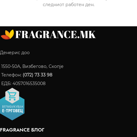
следниот работен ден.
Денерис доо
1550-50A, Визбегово, Скопје
Телефон:
(072) 73 33 98
ЕДБ: 4057016535008
FRAGRANCE БЛОГ