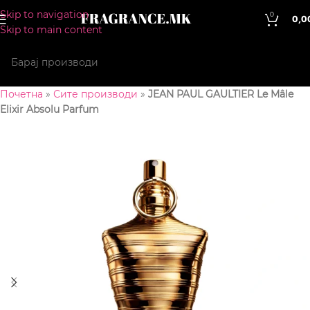
Skip to navigation
0
0,0
Skip to main content
Почетна
»
Сите производи
»
JEAN PAUL GAULTIER Le Mâle
Elixir Absolu Parfum