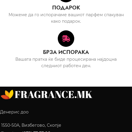
ПОДАРОК
Можеме да го испорачаме вашиот парфем спакуван
како подарок.
БРЗА ИСПОРАКА
Вашата пратка ќе биде процесирана најдоцна
следниот работен ден.
Денерис доо
1550-50A, Визбегово, Скопје