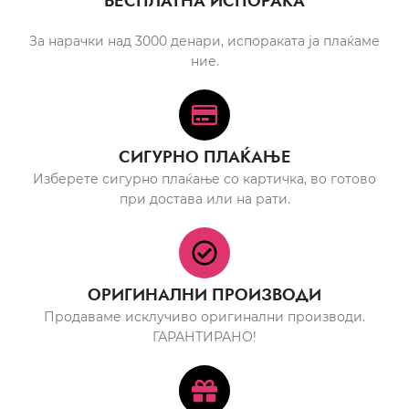
БЕСПЛАТНА ИСПОРАКА
За нарачки над 3000 денари, испораката ја плаќаме
ние.
СИГУРНО ПЛАЌАЊЕ
Изберете сигурно плаќање со картичка, во готово
при достава или на рати.
ОРИГИНАЛНИ ПРОИЗВОДИ
Продаваме исклучиво оригинални производи.
ГАРАНТИРАНО!