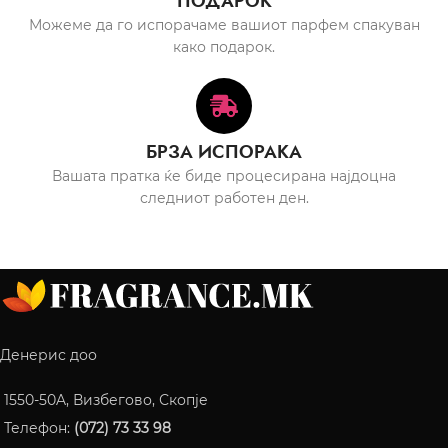
ПОДАРОК
Можеме да го испорачаме вашиот парфем спакуван
како подарок.
БРЗА ИСПОРАКА
Вашата пратка ќе биде процесирана најдоцна
следниот работен ден.
Денерис доо
1550-50A, Визбегово, Скопје
Телефон:
(072) 73 33 98