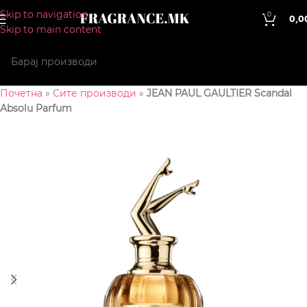
Skip to navigation
0
0,0
Skip to main content
Почетна
»
Сите производи
»
JEAN PAUL GAULTIER Scandal
Absolu Parfum