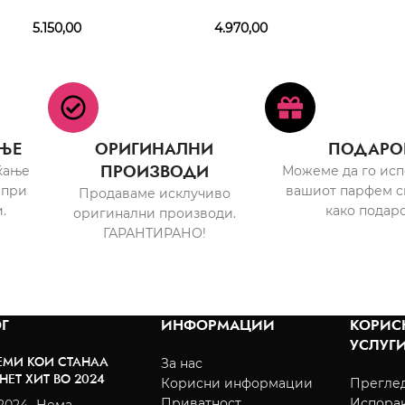
5.150,00
4.970,00
ЊЕ
ОРИГИНАЛНИ
ПОДАРО
ПРОИЗВОДИ
ќање
Можеме да го ис
 при
вашиот парфем с
Продаваме исклучиво
.
како подаро
оригинални производи.
ГАРАНТИРАНО!
Г
ИНФОРМАЦИИ
КОРИС
УСЛУГ
ЕМИ КОИ СТАНАА
За нас
НЕТ ХИТ ВО 2024
Корисни информации
Преглед
Приватност
Испора
/2024
Нема