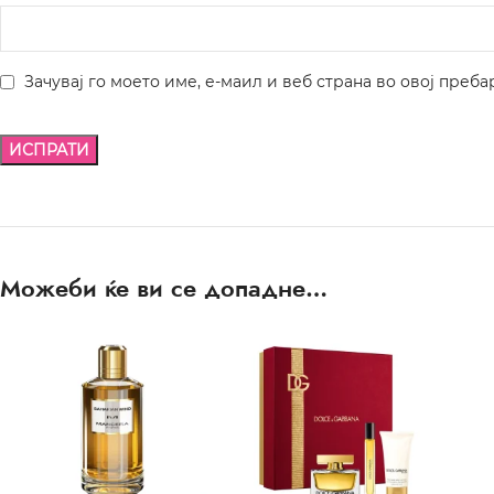
Зачувај го моето име, е-маил и веб страна во овој преба
Можеби ќе ви се допадне…