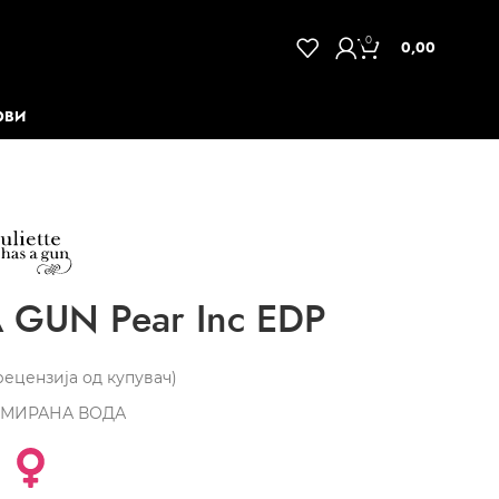
0
0,00
ОВИ
A GUN Pear Inc EDP
ецензија од купувач)
МИРАНА ВОДА