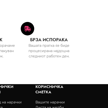
К
БРЗА ИСПОРАКА
порачаме
Вашата пратка ќе биде
пакуван
процесирана најдоцна
к.
следниот работен ден.
НИЧКИ
КОРИСНИЧКА
И
СМЕТКА
 на нарачки
Вашите нарачки
ка
Листа на желби