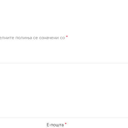
*
елните полиња се означени со
*
Е-пошта