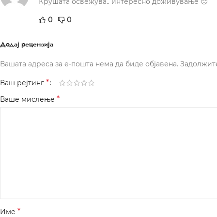
Крушата освежува.. интересно доживување 🙂
0
0
Додај рецензија
Вашата адреса за е-пошта нема да биде објавена.
Задолжит
*
Ваш рејтинг
*
Ваше мислење
*
Име