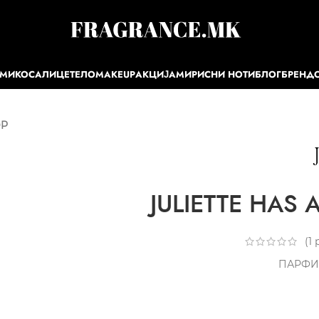
ЕМИ
КОСА
ЛИЦЕ
ТЕЛО
MAKEUP
АКЦИЈА
МИРИСНИ НОТИ
БЛОГ
БРЕНД
DP
JULIETTE HAS 
(
1
р
ПАРФИ