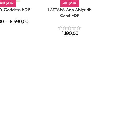
АКЦИЈА
АКЦИЈА
АКЦИЈ
Y Goddess EDP
LATTAFA Ana Abiyedh
LATTAFA Bade’
Coral EDP
Sublime 
00
–
6.490,00
1.190,00
2.030,