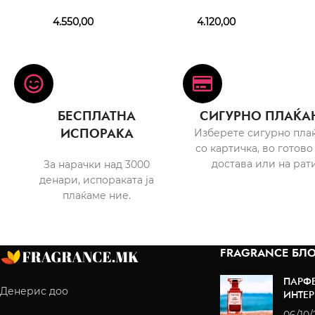
4.550,00
4.120,00
БЕСПЛАТНА
СИГУРНО ПЛАЌА
ИСПОРАКА
Изберете сигурно пла
со картичка, во готово
достава или на рати
За нарачки над 3000
денари, испораката ја
плаќаме ние.
FRAGRANCE БЛО
ПАРФ
Денерис доо
ИНТЕР
06/10