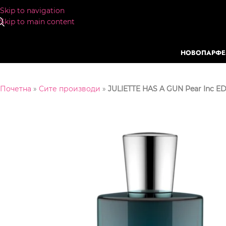
Skip to navigation
Skip to main content
НОВО
ПАРФ
Почетна
»
Сите производи
»
JULIETTE HAS A GUN Pear Inc E