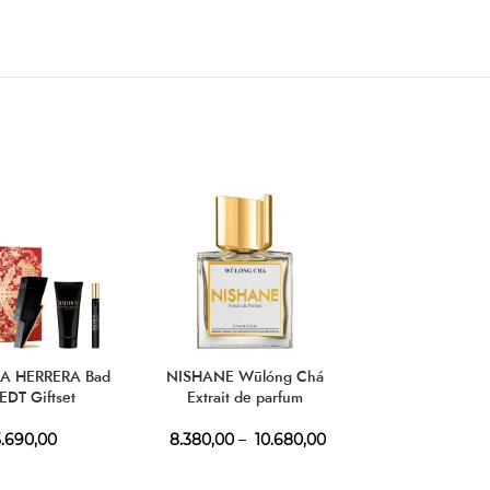
A HERRERA Bad
NISHANE Wūlóng Chá
FRANCK OL
EDT Giftset
Extrait de parfum
oudTouch
.690,00
8.380,00
–
10.680,00
1.920,