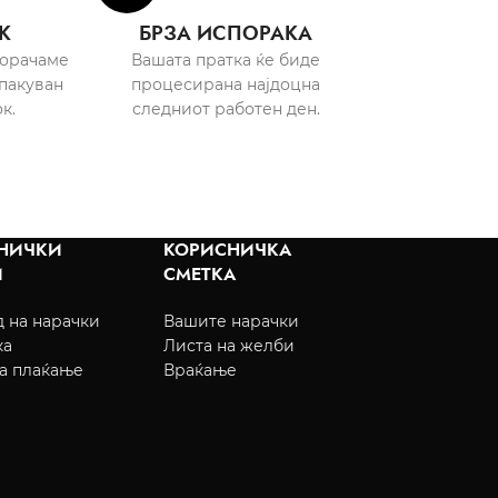
К
БРЗА ИСПОРАКА
порачаме
Вашата пратка ќе биде
пакуван
процесирана најдоцна
к.
следниот работен ден.
НИЧКИ
КОРИСНИЧКА
И
СМЕТКА
 на нарачки
Вашите нарачки
ка
Листа на желби
а плаќање
Враќање