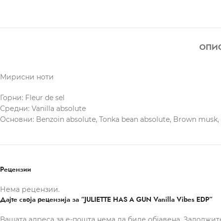
ОПИ
Мирисни ноти
Горни: Fleur de sel
Средни: Vanilla absolute
Основни: Benzoin absolute, Tonka bean absolute, Brown musk,
Рецензии
Нема рецензии.
Дајте своја рецензија за “JULIETTE HAS A GUN Vanilla Vibes EDP”
Вашата адреса за е-пошта нема да биде објавена.
Задолжит