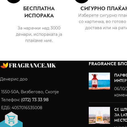
БЕСПЛАТНА
СИГУРНО ПЛАЌА
ИСПОРАКА
Изберете сигурно пла
со картичка, во готово
достава или на рати
За нарачки над 3000
денари, испораката ја
плаќаме ние.
FRAGRANCE БЛО
ПАРФ
Денерис доо
ИНТЕР
06/10
1550-50A, Визбегово, Скопје
комен
Телефон:
(072) 73 33 98
ЕДБ: 4057016535008
СЕ ШТ
ЗА LA
МЕСТ