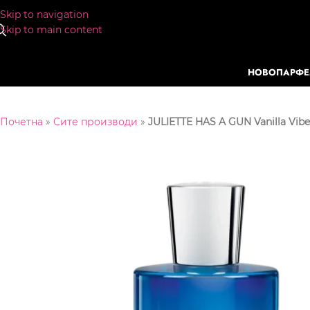
Skip to navigation
Skip to main content
НОВО
ПАРФ
Почетна
»
Сите производи
»
JULIETTE HAS A GUN Vanilla Vib