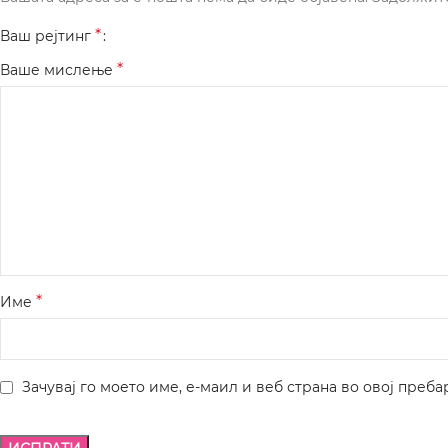
*
Ваш рејтинг
*
Ваше мислење
*
Име
Зачувај го моето име, е-маил и веб страна во овој преба