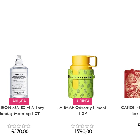
АКЦИЈА
АКЦИЈА
ISON MARGIELA Lazy
ARMAF Odyssey Limoni
CAROLIN
Sunday Morning EDT
EDP
Boy 
5
6.170,00
1.790,00