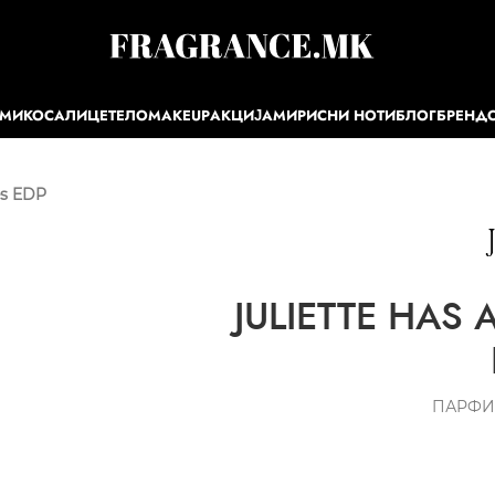
ЕМИ
КОСА
ЛИЦЕ
ТЕЛО
MAKEUP
АКЦИЈА
МИРИСНИ НОТИ
БЛОГ
БРЕНД
es EDP
JULIETTE HAS A
ПАРФИ