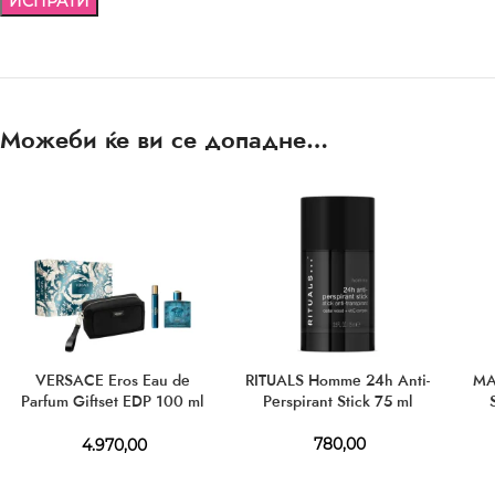
Можеби ќе ви се допадне…
VERSACE Eros Eau de
RITUALS Homme 24h Anti-
MA
Parfum Giftset EDP 100 ml
Perspirant Stick 75 ml
+ EDP 10 ml + Cosmetic
Bag
780,00
4.970,00