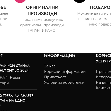
ЊЕ
ОРИГИНАЛНИ
ПОДАРО
ПРОИЗВОДИ
ќање
Можеме да го ис
 при
вашиот парфем с
Продаваме исклучиво
.
како подаро
оригинални производи.
ГАРАНТИРАНО!
Г
ИНФОРМАЦИИ
КОРИС
УСЛУГ
ЕМИ КОИ СТАНАА
За нас
НЕТ ХИТ ВО 2024
Корисни информации
Преглед
Приватност
Испора
/2024
Нема
Услови за користење
Начин н
тари
Контакт
О ТРЕБА ДА ЗНАЕТЕ
TTAFA НА ЕДНО
О