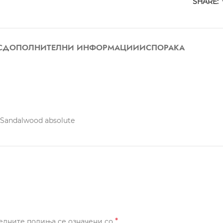
SHARE:
С
ДОПОЛНИТЕЛНИ ИНФОРМАЦИИ
ИСПОРАКА
 Sandalwood absolute
*
елните полиња се означени со