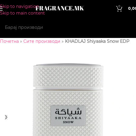
Skip to navigation
0
0,0
Skip to main content
Почетна
»
Сите производи
»
KHADLAJ Shiyaaka Snow EDP