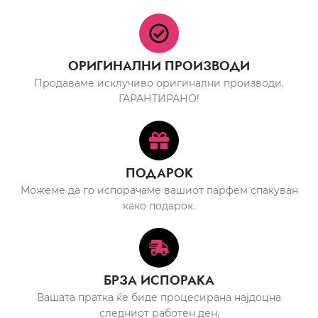
ОРИГИНАЛНИ ПРОИЗВОДИ
Продаваме исклучиво оригинални производи.
ГАРАНТИРАНО!
ПОДАРОК
Можеме да го испорачаме вашиот парфем спакуван
како подарок.
БРЗА ИСПОРАКА
Вашата пратка ќе биде процесирана најдоцна
следниот работен ден.