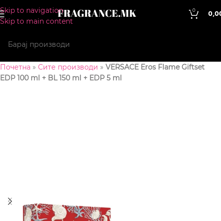
Skip to navigation
0
0,0
Skip to main content
Почетна
»
Сите производи
»
VERSACE Eros Flame Giftset
EDP 100 ml + BL 150 ml + EDP 5 ml