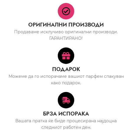
ОРИГИНАЛНИ ПРОИЗВОДИ
Продаваме исклучиво оригинални производи.
ГАРАНТИРАНО!
ПОДАРОК
Можеме да го испорачаме вашиот парфем спакуван
како подарок.
БРЗА ИСПОРАКА
Вашата пратка ќе биде процесирана најдоцна
следниот работен ден.