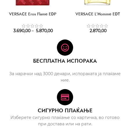
VERSACE Eros Flame EDP
VERSACE L’Homme EDT
3.690,00
–
5.870,00
2.870,00
БЕСПЛАТНА ИСПОРАКА
За нарачки над 3000 денари, испораката ја плаќаме
ние.
СИГУРНО ПЛАЌАЊЕ
Изберете сигурно плаќање со картичка, во готово
при достава или на рати.