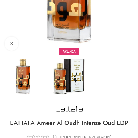
CLICK TO ENLARGE
АКЦИЈА
LATTAFA Ameer Al Oudh Intense Oud EDP
(
4
рецензии од купувачи)