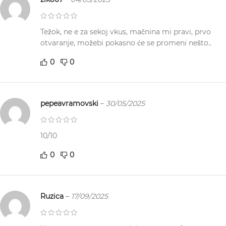
Težok, ne e za sekoj vkus, mačnina mi pravi, prvo
otvaranje, možebi pokasno će se promeni nešto..
0
0
pepeavramovski
–
30/05/2025
10/10
0
0
Ruzica
–
17/09/2025