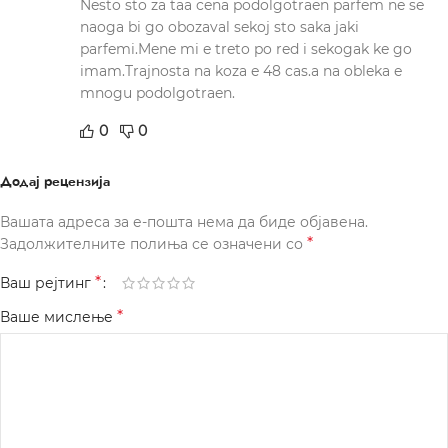
Nesto sto za taa cena podolgotraen parfem ne se
naoga bi go obozaval sekoj sto saka jaki
parfemi.Mene mi e treto po red i sekogak ke go
imam.Trajnosta na koza e 48 cas.a na obleka e
mnogu podolgotraen.
0
0
Додај рецензија
Вашата адреса за е-пошта нема да биде објавена.
*
Задолжителните полиња се означени со
*
Ваш рејтинг
*
Ваше мислење