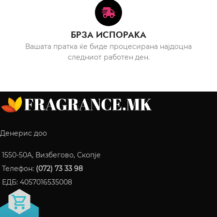
БРЗА ИСПОРАКА
Вашата пратка ќе биде процесирана најдоцна
следниот работен ден.
Денерис доо
1550-50A, Визбегово, Скопје
Телефон:
(072) 73 33 98
ЕДБ: 4057016535008