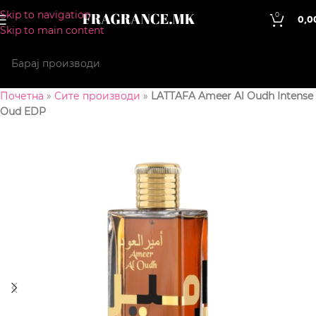
Skip to navigation
0
0,0
Skip to main content
Почетна
»
Сите производи
»
LATTAFA Ameer Al Oudh Intense
Oud EDP