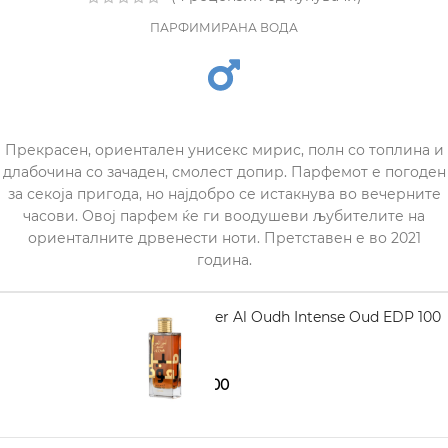
ПАРФИМИРАНА ВОДА
Прекрасен, ориентален унисекс мирис, полн со топлина и
длабочина со зачаден, смолест допир. Парфемот е погоден
за секоја пригода, но најдобро се истакнува во вечерните
часови. Овој парфем ќе ги воодушеви љубителите на
ориенталните дрвенести ноти. Претставен е во 2021
година.
LATTAFA Ameer Al Oudh Intense Oud EDP 100
ml
1.460,00
2.230,00