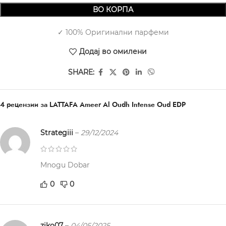
ВО КОРПА
✓ 100% Оригинални парфеми
Додај во омилени
SHARE:
4 рецензии за
LATTAFA Ameer Al Oudh Intense Oud EDP
Strategiii
–
29/12/2024
Mnogu Dobar
0
0
ziko07
–
04/05/2025