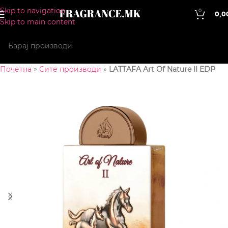
Skip to navigation
0
0,0
Skip to main content
Почетна
»
Сите производи
»
LATTAFA Art Of Nature II EDP