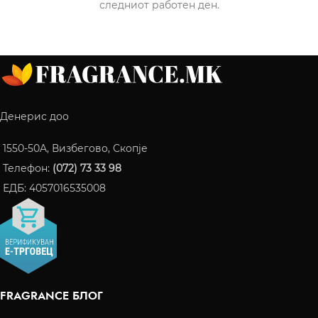
следниот работен ден.
Денерис доо
1550-50A, Визбегово, Скопје
Телефон:
(072) 73 33 98
ЕДБ: 4057016535008
FRAGRANCE БЛОГ