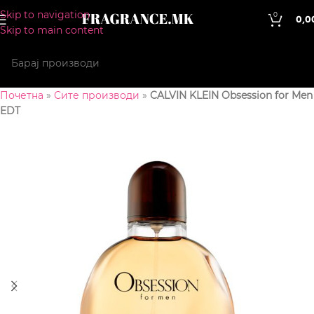
Skip to navigation
0
0,0
Skip to main content
Почетна
»
Сите производи
»
CALVIN KLEIN Obsession for Men
EDT