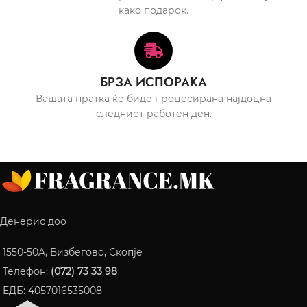
како подарок.
БРЗА ИСПОРАКА
Вашата пратка ќе биде процесирана најдоцна
следниот работен ден.
Денерис доо
1550-50A, Визбегово, Скопје
Телефон:
(072) 73 33 98
ЕДБ: 4057016535008