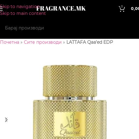
Skip to navigation
0
0,0
Skip to main content
Почетна
»
Сите производи
»
LATTAFA Qaa’ed EDP