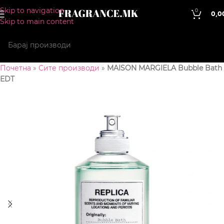
Skip to navigation
0
0,0
Skip to main content
Почетна
»
Сите производи
»
MAISON MARGIELA Bubble Bath
EDT