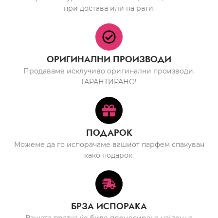
при достава или на рати.
ОРИГИНАЛНИ ПРОИЗВОДИ
Продаваме исклучиво оригинални производи.
ГАРАНТИРАНО!
ПОДАРОК
Можеме да го испорачаме вашиот парфем спакуван
како подарок.
БРЗА ИСПОРАКА
Вашата пратка ќе биде процесирана најдоцна