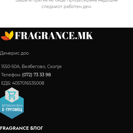
следниот работен ден.
Денерис доо
1550-50A, Визбегово, Скопје
Телефон:
(072) 73 33 98
ЕДБ: 4057016535008
FRAGRANCE БЛОГ