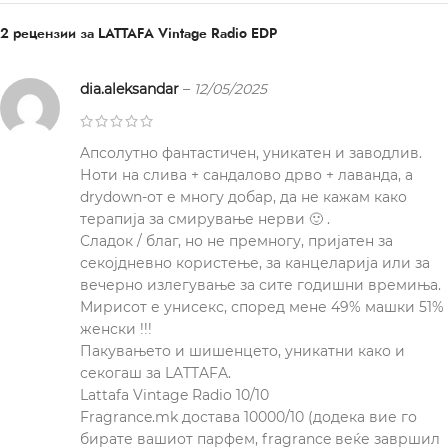
2 рецензии за
LATTAFA Vintage Radio EDP
dia.aleksandar
–
12/05/2025
Aпсолутно фантастичен, уникатен и заводлив.
Ноти на слива + сандалово дрво + лаванда, а
drydown-от е многу добар, да не кажам како
терапија за смирување нерви 🙂 .
Сладок / благ, но не премногу, пријатен за
секојдневно користење, за канцеларија или за
вечерно излегување за сите годишни времиња.
Мирисот е унисекс, според мене 49% машки 51%
женски !!!
Пакувањето и шишенцето, уникатни како и
секогаш за LATTAFA.
Lattafa Vintage Radio 10/10
Fragrance.mk достава 10000/10 (додека вие го
бирате вашиот парфем, fragrance веќе завршил