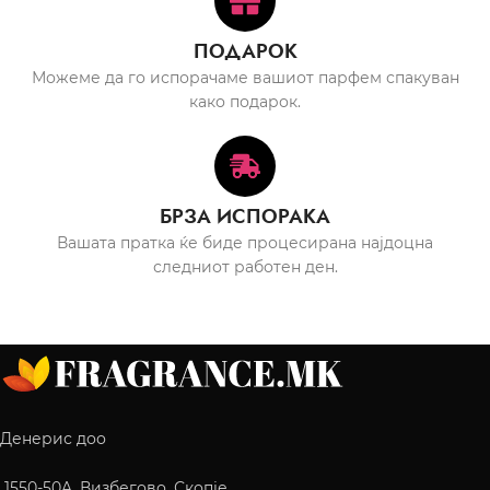
ПОДАРОК
Можеме да го испорачаме вашиот парфем спакуван
како подарок.
БРЗА ИСПОРАКА
Вашата пратка ќе биде процесирана најдоцна
следниот работен ден.
Денерис доо
1550-50A, Визбегово, Скопје