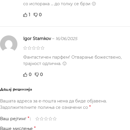
со испорака … до толку се брзи 🙂
1
0
Igor Stamkov
–
16/06/2025
Фантастичен парфем! Отварање божествено,
трајност одлична. 🙂
0
0
Додај рецензија
Вашата адреса за е-пошта нема да биде објавена.
*
Задолжителните полиња се означени со
*
Ваш рејтинг
*
Ваше мислење