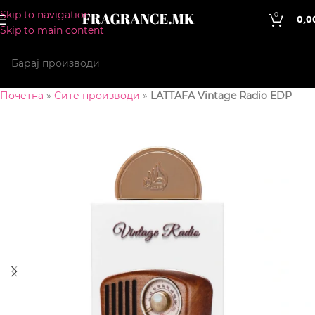
Skip to navigation
0
0,0
Skip to main content
Почетна
»
Сите производи
»
LATTAFA Vintage Radio EDP