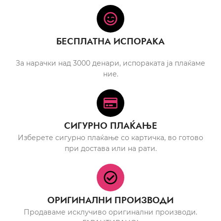
БЕСПЛАТНА ИСПОРАКА
За нарачки над 3000 денари, испораката ја плаќаме
ние.
СИГУРНО ПЛАЌАЊЕ
Изберете сигурно плаќање со картичка, во готово
при достава или на рати.
ОРИГИНАЛНИ ПРОИЗВОДИ
Продаваме исклучиво оригинални производи.