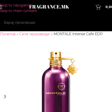
Skip to navigation
0
0,0
Skip to main content
Почетна
»
Сите производи
»
MONTALE Intense Cafe EDP