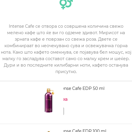
Intense Cafe се отвора со совршена количина свежо
мелено кафе што ќе ви го одземе здивот. Мирисот на
зрната кафе е поврзан со свежа роза. Двете се
комбинираат во неочекувано сува и освежувачка горна
нота. Како што кафето омекнува, се појавува бел мошус, кој
малку го засладува составот само со малку крем и шеќер.
Дури и во последните килибарни ноти, кафето останува
присутно.
MONTALE Intense Cafe EDP 50 ml
Нема на залиха
MONTALE Intense Cafe EDP 100 ml