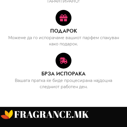
ГАРАНТИРАНО!
ПОДАРОК
Можеме да го испорачаме вашиот парфем спакуван
како подарок.
БРЗА ИСПОРАКА
Вашата пратка ќе биде процесирана најдоцна
следниот работен ден.