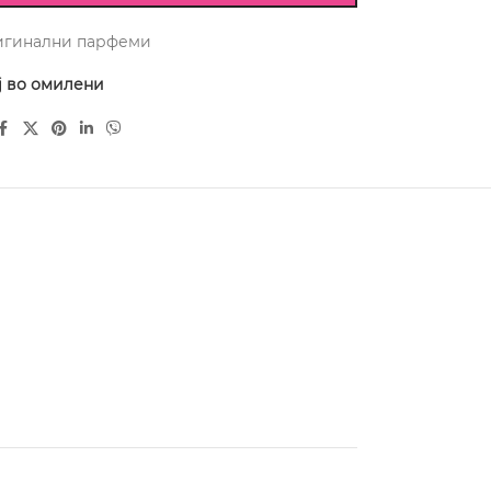
игинални парфеми
ј во омилени