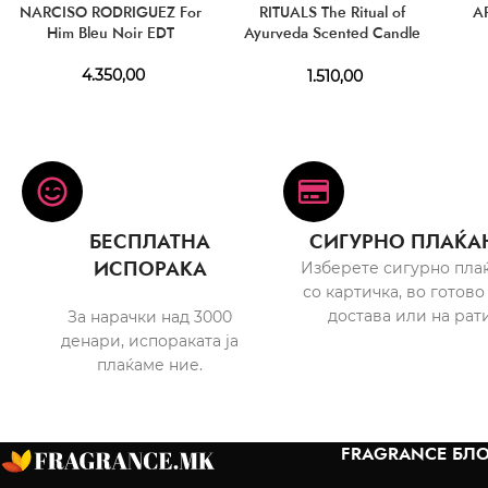
NARCISO RODRIGUEZ For
RITUALS The Ritual of
A
Him Bleu Noir EDT
Ayurveda Scented Candle
290 g
4.350,00
1.510,00
БЕСПЛАТНА
СИГУРНО ПЛАЌА
ИСПОРАКА
Изберете сигурно пла
со картичка, во готово
достава или на рати
За нарачки над 3000
денари, испораката ја
плаќаме ние.
FRAGRANCE БЛО