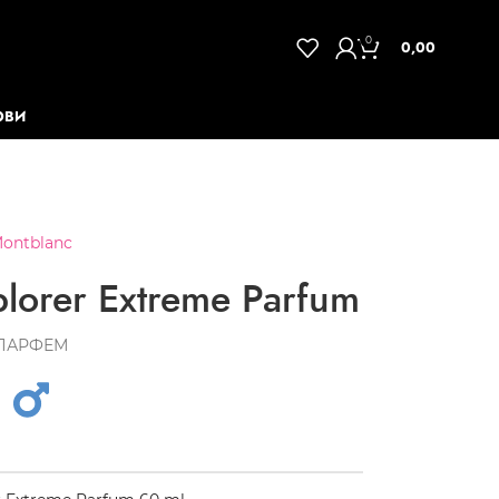
0
0,00
ОВИ
ontblanc
orer Extreme Parfum
ПАРФЕМ