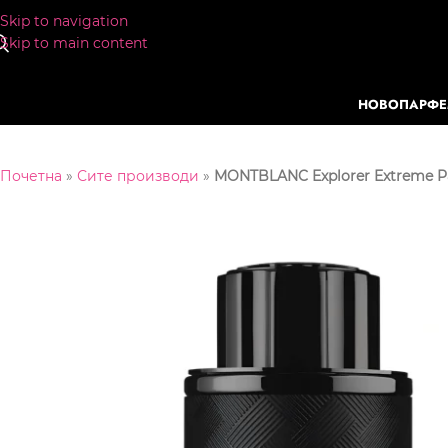
Skip to navigation
Skip to main content
НОВО
ПАРФ
Почетна
»
Сите производи
»
MONTBLANC Explorer Extreme 