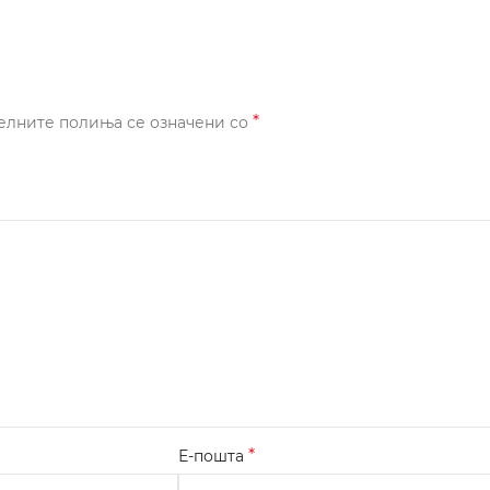
*
елните полиња се означени со
*
Е-пошта