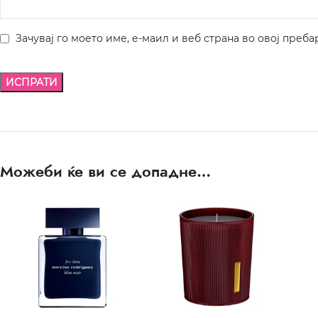
Зачувај го моето име, е-маил и веб страна во овој преба
Можеби ќе ви се допадне…