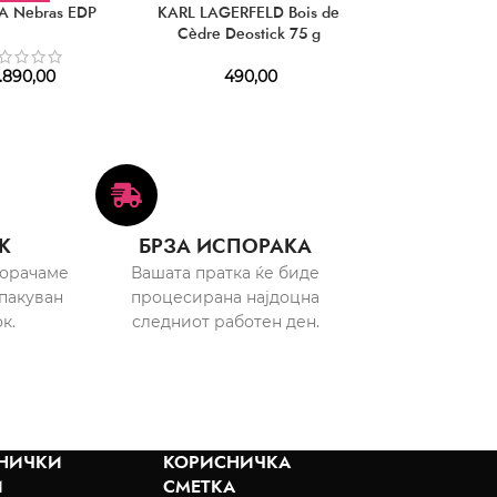
A Nebras EDP
KARL LAGERFELD Bois de
MINISTRY O
Cèdre Deostick 75 g
Greatest Extrait
.890,00
490,00
1.470,
К
БРЗА ИСПОРАКА
порачаме
Вашата пратка ќе биде
пакуван
процесирана најдоцна
к.
следниот работен ден.
НИЧКИ
КОРИСНИЧКА
И
СМЕТКА