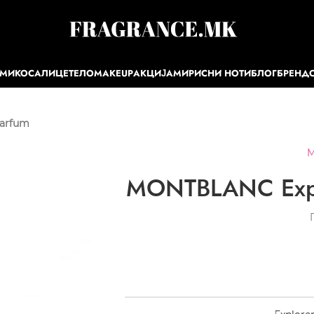
ЕМИ
КОСА
ЛИЦЕ
ТЕЛО
MAKEUP
АКЦИЈА
МИРИСНИ НОТИ
БЛОГ
БРЕНД
Parfum
M
MONTBLANC Expl