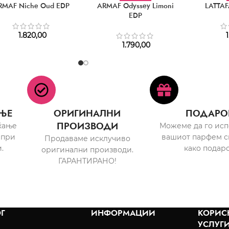
RMAF Niche Oud EDP
ARMAF Odyssey Limoni
LATTAF
EDP
1.820,00
1
1.790,00
ЊЕ
ОРИГИНАЛНИ
ПОДАРО
ПРОИЗВОДИ
ќање
Можеме да го ис
 при
вашиот парфем с
Продаваме исклучиво
.
како подаро
оригинални производи.
ГАРАНТИРАНО!
Г
ИНФОРМАЦИИ
КОРИС
УСЛУГ