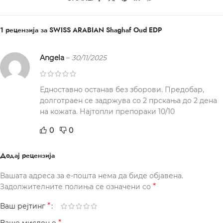
1 рецензија за
SWISS ARABIAN Shaghaf Oud EDP
Angela
–
30/11/2025
Едноставно останав без зборови. Предобар,
долготраен се задржува со 2 прскања до 2 дена
на кожата. Најтопли препораки 10/10
0
0
Додај рецензија
Вашата адреса за е-пошта нема да биде објавена.
*
Задолжителните полиња се означени со
*
Ваш рејтинг
*
Ваше мислење