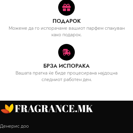
ПОДАРОК
Можеме да го испорачаме вашиот парфем спакуван
како подарок.
БРЗА ИСПОРАКА
Вашата пратка ќе биде процесирана најдоцна
следниот работен ден.
Денерис доо