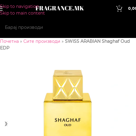
Skip to navigation
0
0,0
Skip to main content
Почетна
»
Сите производи
»
SWISS ARABIAN Shaghaf Oud
EDP