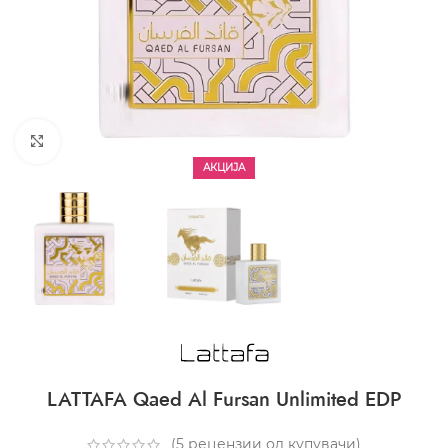
CLICK TO ENLARGE
АКЦИЈА
LATTAFA Qaed Al Fursan Unlimited EDP
(
5
рецензии од купувачи)