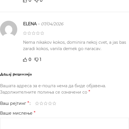
0
0
ELENA
–
07/04/2026
Nema nikakov kokos, dominira nekoj cvet, a jas bas
zaradi kokos, vanila demek go naracav.
0
1
Додај рецензија
Вашата адреса за е-пошта нема да биде објавена.
*
Задолжителните полиња се означени со
*
Ваш рејтинг
*
Ваше мислење