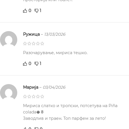
0
1
Ружица
–
13/03/2026
Разочарување, мириса тешко.
0
1
Марија
–
03/04/2026
Мириса слатко и тропски, потсетува на Piña
colada🥥🍍
Заводлив и траен. Топ парфем за лето!