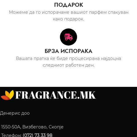
ПОДАРОК
Можеме да го испорачаме вашиот парфем спакуван
како подарок.
БРЗА ИСПОРАКА
Вашата пратка ќе биде процесирана најдоцна
следниот работен ден.
Денерис доо
1550-50A, Визбегово, Скопје
Телефон:
(072) 73 33 98