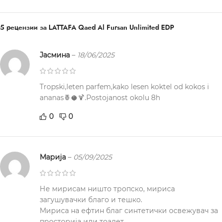
5 рецензии за
LATTAFA Qaed Al Fursan Unlimited EDP
Јасмина
–
18/06/2025
Tropski,leten parfem,kako lesen koktel od kokos i
ananas🍍🥥🍹.Postojanost okolu 8h
0
0
Марија
–
05/09/2025
Не мирисам ништо тропско, мириса
загушувачки благо и тешко.
Мириса на ефтин благ синтетички освежувач за
просторија или тоалет.