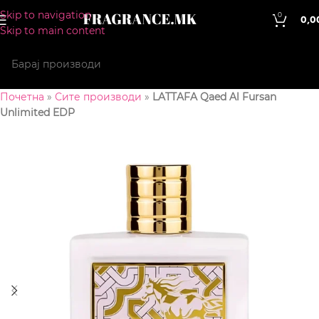
Skip to navigation
0
0,0
Skip to main content
Почетна
»
Сите производи
»
LATTAFA Qaed Al Fursan
Unlimited EDP