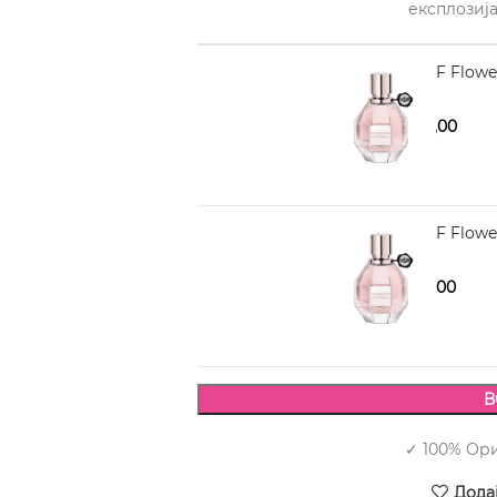
експлозија
VIKTOR & ROLF Flow
4.870,00
5.480,00
VIKTOR & ROLF Flow
5.870,00
6.870,00
В
✓ 100% Ор
Дода