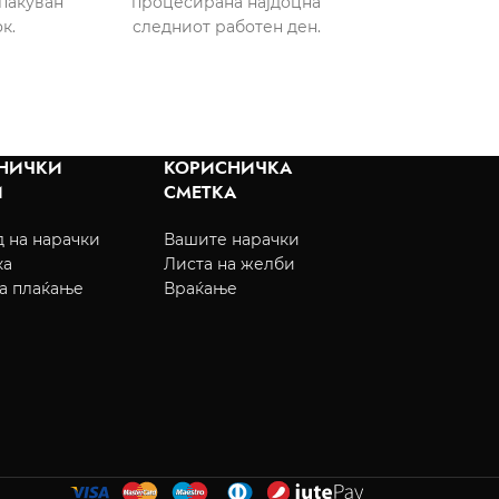
пакуван
процесирана најдоцна
к.
следниот работен ден.
НИЧКИ
КОРИСНИЧКА
И
СМЕТКА
 на нарачки
Вашите нарачки
ка
Листа на желби
а плаќање
Враќање