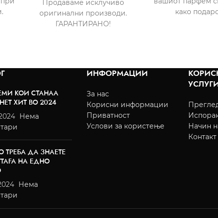
 при
вашиот парфем с
Продаваме исклучиво
.
како подаро
оригинални производи.
ГАРАНТИРАНО!
Г
ИНФОРМАЦИИ
КОРИС
УСЛУГ
ЕМИ КОИ СТАНАА
За нас
НЕТ ХИТ ВО 2024
Корисни информации
Преглед
Приватност
Испора
/2024
Нема
Услови за користење
Начин н
тари
Контакт
О ТРЕБА ДА ЗНАЕТЕ
TTAFA НА ЕДНО
О
2024
Нема
тари