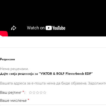
Рецензии
Нема рецензии.
Дајте своја рецензија за “VIKTOR & ROLF Flowerbomb EDP”
Вашата адреса за е-пошта нема да биде објавена.
Задолжит
*
Ваш рејтинг
*
Ваше мислење