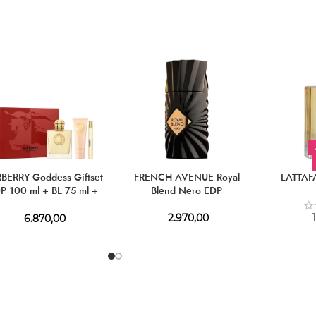
BERRY Goddess Giftset
FRENCH AVENUE Royal
LATTAF
P 100 ml + BL 75 ml +
Blend Nero EDP
EDP 10 ml
2.970,00
1
6.870,00