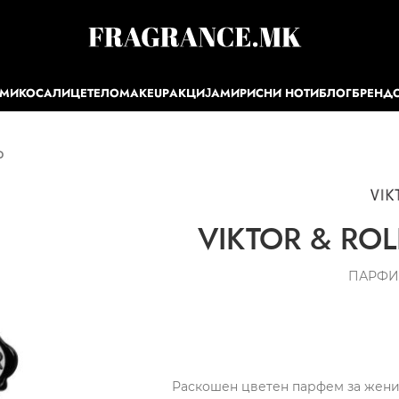
ЕМИ
КОСА
ЛИЦЕ
ТЕЛО
MAKEUP
АКЦИЈА
МИРИСНИ НОТИ
БЛОГ
БРЕНД
P
VIKTOR & ROL
ПАРФИ
Раскошен цветен парфем за жени, 