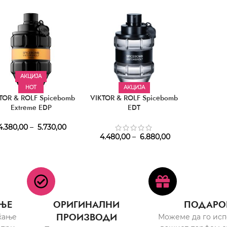
АКЦИЈА
HOT
АКЦИЈА
TOR & ROLF Spicebomb
VIKTOR & ROLF Spicebomb
Extreme EDP
EDT
.380,00
–
5.730,00
4.480,00
–
6.880,00
ЊЕ
ОРИГИНАЛНИ
ПОДАРО
ПРОИЗВОДИ
ќање
Можеме да го ис