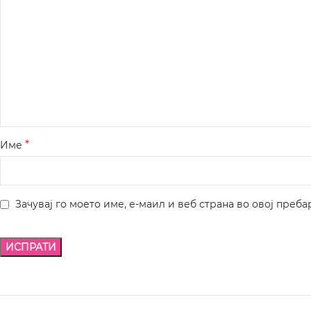
*
Име
Зачувај го моето име, е-маил и веб страна во овој преба