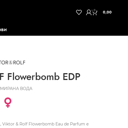
0
0,00
ОВИ
F Flowerbomb EDP
МИРАНА ВОДА
Viktor & Rolf Flowerbomb Eau de Parfum е