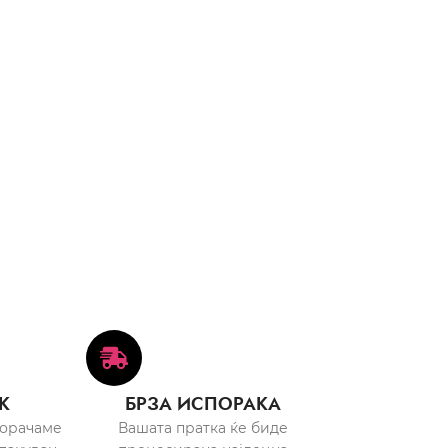
К
БРЗА ИСПОРАКА
порачаме
Вашата пратка ќе биде