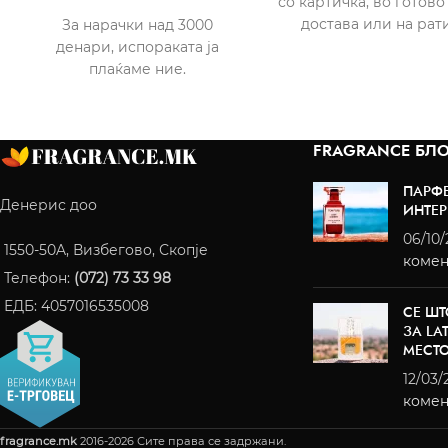
со картичка, во готово
достава или на рати
За нарачки над 3000
денари, испораката ја
плаќаме ние.
FRAGRANCE БЛО
ПАРФ
Денерис доо
ИНТЕР
06/10
1550-50A, Визбегово, Скопје
комен
Телефон:
(072) 73 33 98
ЕДБ: 4057016535008
СЕ ШТ
ЗА LA
МЕСТ
12/03/
комен
fragrance.mk
2016-2026 Сите права се задржани.