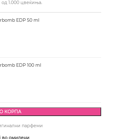
 од 1.000 цвеќиња.
erbomb EDP 50 ml
erbomb EDP 100 ml
О КОРПА
игинални парфеми
ј во омилени