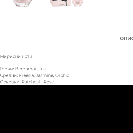
ОПИ
Мирисни ноти
Горни: Bergamot, Tea
Средни: Freesia, Jasmine, Orchid
Основни: Patchouli, Rose