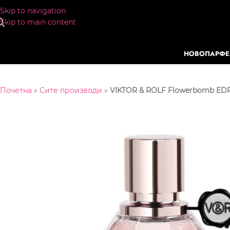
Skip to navigation
Skip to main content
НОВО
ПАРФ
Почетна
»
Сите производи
»
VIKTOR & ROLF Flowerbomb ED