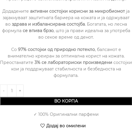
Додадените
активни состојки корисни за микробиомот
ја
зајакнуваат заштитната бариера на кожата и ја одржуваат
во
здрава и избалансирана состојба
. Богатата, но лесна
формула
се впива брзо
, што ја прави идеална за употреба
во секое време од денот.
Со
97% состојки од природно потекло
, балсамот е
внимателно креиран за оптимална корист на кожата.
Преостанатите
3% се лабораториски произведени
состојки
кои ја поддржуваат стабилноста и безбедноста на
формулата.
ВО КОРПА
✓ 100% Оригинални парфеми
Додај во омилени