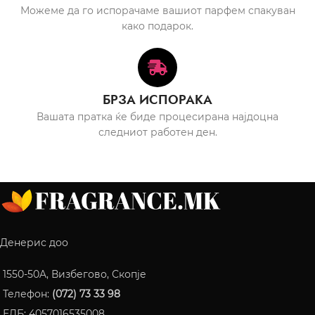
Можеме да го испорачаме вашиот парфем спакуван
како подарок.
БРЗА ИСПОРАКА
Вашата пратка ќе биде процесирана најдоцна
следниот работен ден.
Денерис доо
1550-50A, Визбегово, Скопје
Телефон:
(072) 73 33 98
ЕДБ: 4057016535008