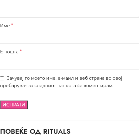
*
Име
*
Е-пошта
Зачувај го моето име, е-маил и веб страна во овој
пребарувач за следниот пат кога ќе коментирам.
ПОВЕЌЕ ОД RITUALS