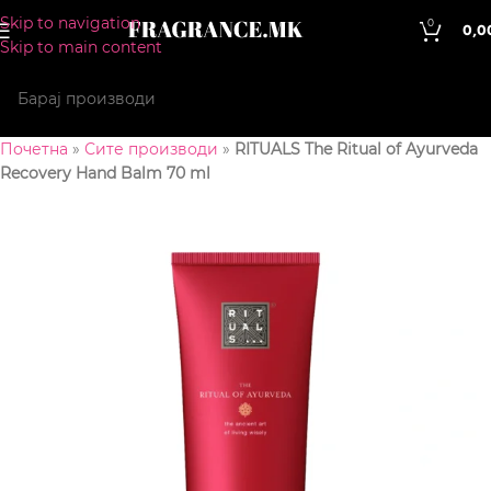
Skip to navigation
0
0,0
Skip to main content
Почетна
»
Сите производи
»
RITUALS The Ritual of Ayurveda
Recovery Hand Balm 70 ml