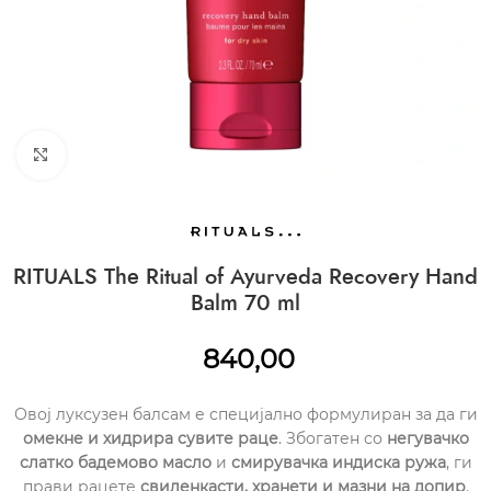
CLICK TO ENLARGE
RITUALS The Ritual of Ayurveda Recovery Hand
Balm 70 ml
840,00
Овој луксузен балсам е специјално формулиран за да ги
омекне и хидрира сувите раце
. Збогатен со
негувачко
слатко бадемово масло
и
смирувачка индиска ружа
, ги
прави рацете
свиленкасти, хранети и мазни на допир
.