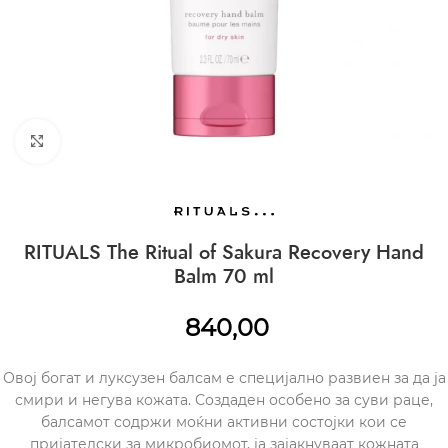
CLICK TO ENLARGE
RITUALS The Ritual of Sakura Recovery Hand
Balm 70 ml
840,00
Овој богат и луксузен балсам е специјално развиен за да ја
смири и негува кожата. Создаден особено за суви раце,
балсамот содржи моќни активни состојки кои се
пријателски за микробиомот, ја зајакнуваат кожната