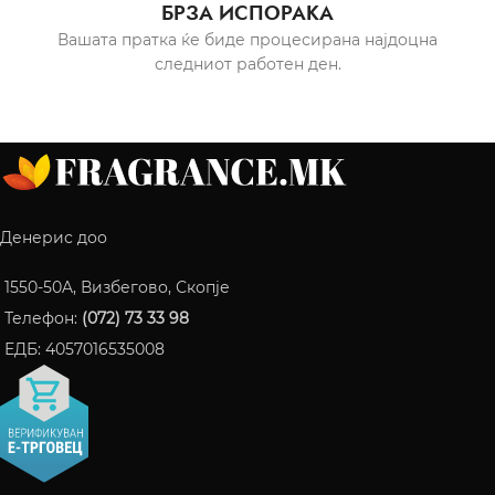
БРЗА ИСПОРАКА
Вашата пратка ќе биде процесирана најдоцна
следниот работен ден.
Денерис доо
1550-50A, Визбегово, Скопје
Телефон:
(072) 73 33 98
ЕДБ: 4057016535008