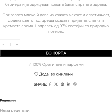
бариера и ја одржуваат кожата балансирана и здрава.
Оризовото млеко ѝ дава на кожата мекост и еластичност,
додека цветот од цреша создава пријатна, слатка и
кремаста арома. Направен од 97% состојки со природно
потекло.
ВО КОРПА
✓ 100% Оригинални парфеми
Додај во омилени
SHARE:
Рецензии
Нема рецензии.