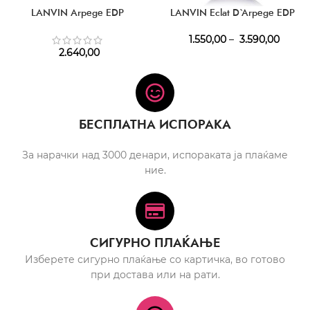
LANVIN Arpege EDP
LANVIN Eclat D`Arpege EDP
1.550,00
–
3.590,00
2.640,00
БЕСПЛАТНА ИСПОРАКА
За нарачки над 3000 денари, испораката ја плаќаме
ние.
СИГУРНО ПЛАЌАЊЕ
Изберете сигурно плаќање со картичка, во готово
при достава или на рати.