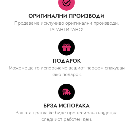
ОРИГИНАЛНИ ПРОИЗВОДИ
Продаваме исклучиво оригинални производи.
ГАРАНТИРАНО!
ПОДАРОК
Можеме да го испорачаме вашиот парфем спакуван
како подарок.
БРЗА ИСПОРАКА
Вашата пратка ќе биде процесирана најдоцна
следниот работен ден.