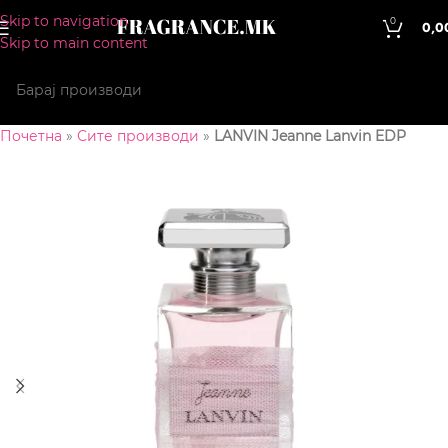
Skip to navigation
0
0,0
Skip to main content
Почетна
»
Сите производи
»
LANVIN Jeanne Lanvin EDP