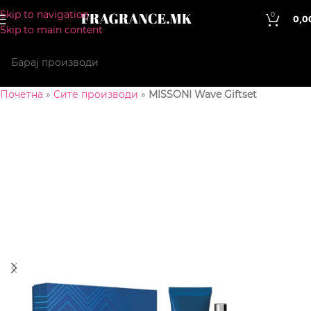
Skip to navigation
0
0,0
Skip to main content
Почетна
»
Сите производи
»
MISSONI Wave Giftset