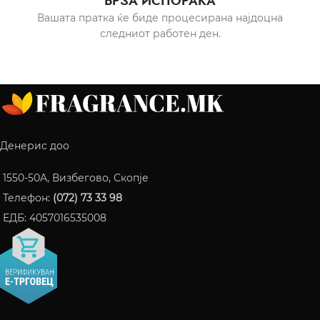
БРЗА ИСПОРАКА
Вашата пратка ќе биде процесирана најдоцна
следниот работен ден.
Денерис доо
1550-50A, Визбегово, Скопје
Телефон:
(072) 73 33 98
ЕДБ: 4057016535008