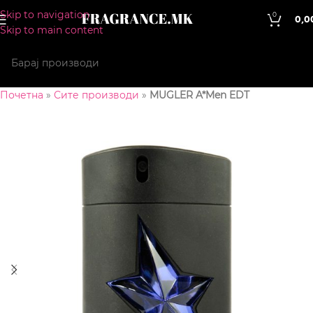
Skip to navigation
0
0,0
Skip to main content
Почетна
»
Сите производи
»
MUGLER A*Men EDT