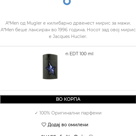
A*Men од Mugler е килибарно дрвенест мирис за мажи.
A*Men беше лансиран во 1996 година. Носот зад овој мирис
е Jacques Huclier.
MUGLER A*Men EDT 100 ml
4.860,00
ВО КОРПА
✓ 100% Оригинални парфеми
Додај во омилени