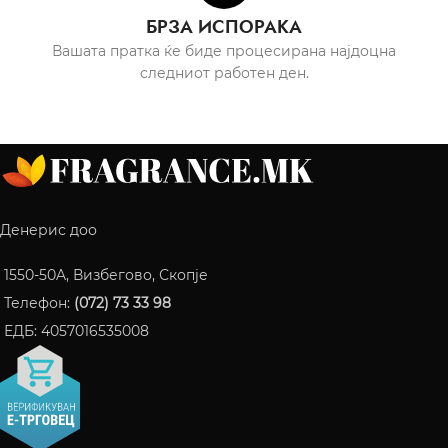
БРЗА ИСПОРАКА
Вашата пратка ќе биде процесирана најдоцна
следниот работен ден.
Денерис доо
1550-50A, Визбегово, Скопје
Телефон:
(072) 73 33 98
ЕДБ: 4057016535008