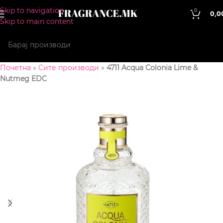
Skip to navigation
0
0,0
Skip to main content
Почетна
»
Сите производи
»
4711 Acqua Colonia Lime &
Nutmeg EDC